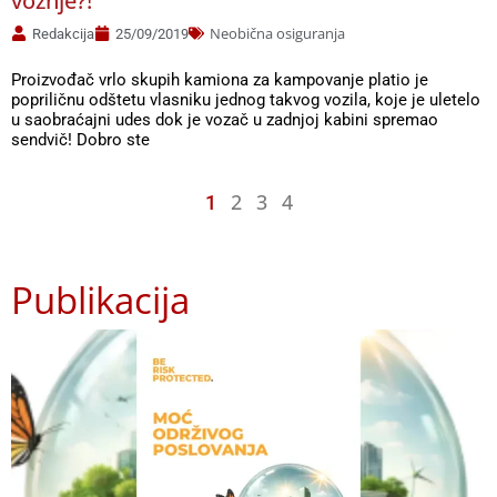
vožnje?!
Neobična osiguranja
Redakcija
25/09/2019
Proizvođač vrlo skupih kamiona za kampovanje platio je
popriličnu odštetu vlasniku jednog takvog vozila, koje je uletelo
u saobraćajni udes dok je vozač u zadnjoj kabini spremao
sendvič! Dobro ste
2
3
4
1
Publikacija