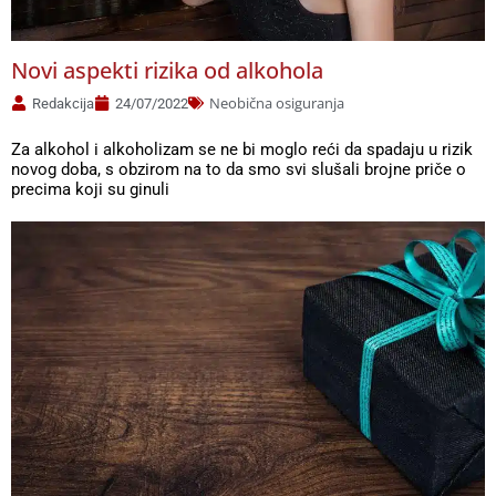
Novi aspekti rizika od alkohola
Neobična osiguranja
Redakcija
24/07/2022
Za alkohol i alkoholizam se ne bi moglo reći da spadaju u rizik
novog doba, s obzirom na to da smo svi slušali brojne priče o
precima koji su ginuli