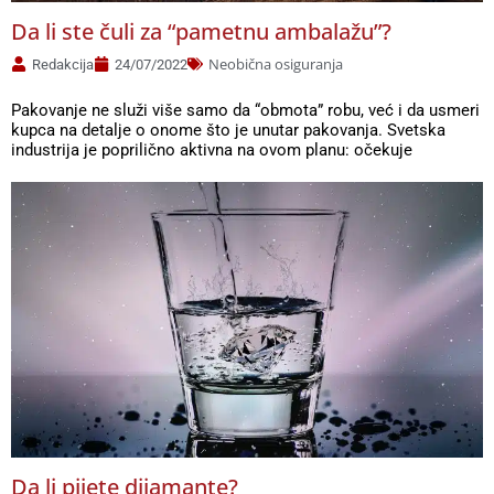
Da li ste čuli za “pametnu ambalažu”?
Neobična osiguranja
Redakcija
24/07/2022
Pakovanje ne služi više samo da “obmota” robu, već i da usmeri
kupca na detalje o onome što je unutar pakovanja. Svetska
industrija je poprilično aktivna na ovom planu: očekuje
Da li pijete dijamante?