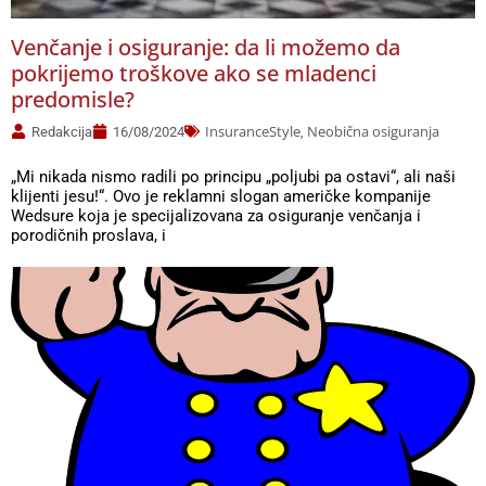
Venčanje i osiguranje: da li možemo da
pokrijemo troškove ako se mladenci
predomisle?
InsuranceStyle
Neobična osiguranja
Redakcija
16/08/2024
,
„Mi nikada nismo radili po principu „poljubi pa ostavi“, ali naši
klijenti jesu!“. Ovo je reklamni slogan američke kompanije
Wedsure koja je specijalizovana za osiguranje venčanja i
porodičnih proslava, i