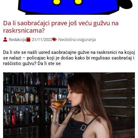
Da li saobraćajci prave još veću gužvu na
raskrsnicama?
Neobična osiguranja
Redakcija
21/11/2022
Da li ste se našli usred saobraćajne gužve na raskrsnici na kojoj
se nalazi – policajac koji je došao kako bi regulisao saobraćaj i
raščistio gužvu? Da li ste se