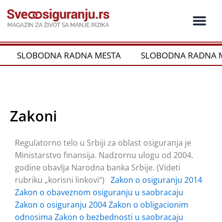
Пређи
на
садржај
SLOBODNA RADNA MESTA
SLOBODNA RADNA M
Zakoni
Regulatorno telo u Srbiji za oblast osiguranja je
Ministarstvo finansija. Nadzornu ulogu od 2004.
godine obavlja Narodna banka Srbije. (Videti
rubriku „korisni linkovi“)
Zakon o osiguranju 2014
Zakon o obaveznom osiguranju u saobracaju
Zakon o osiguranju 2004
Zakon o obligacionim
odnosima
Zakon o bezbednosti u saobracaju