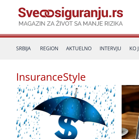
Пређи
на
садржај
SRBIJA
REGION
AKTUELNO
INTERVJU
KO 
InsuranceStyle