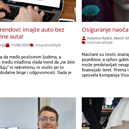
rendovi: imajte auto bez
Osiguranje naoča
ine auta!
Katarina Radoš, Marsh Sr
InsuranceStyle
InsuranceStyle
cija
19/06/2025
Naočare su često značajn
na da među poslovnim ljudima, a
pojedince, a njihov gubit
 među mlađima vlada trend da „ne žele
može predstavljati neugo
uju“ ni nekretninu, ni vozilo jer to
finansijski teret. Prema i
dodatne brige i odgovornosti. Sada je
sprovela kompanija Visi