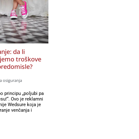
nje: da li
jemo troškove
predomisle?
a osiguranja
o principu „poljubi pa
jesu!“. Ovo je reklamni
ije Wedsure koja je
ranje venčanja i