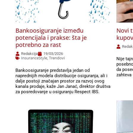
Bankoosiguranje između
Novi t
potencijala i prakse: šta je
kupov
potrebno za rast
Redak
Redakcija
19/03/2026
InsuranceStyle
Trendovi
,
Nije taj
posebno
da posed
Bankoosiguranje predstavlja jedan od
zahteva 
naprednijih modela distribucije osiguranja, ali i
dalje postoji značajan prostor za razvoj ovog
kanala prodaje, kaže Jan Janać, direktor društva
za posredovanje u osiguranju Respect IBS.