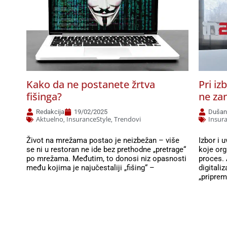
Kako da ne postanete žrtva
Pri iz
fišinga?
ne za
Redakcija
19/02/2025
Dušan 
Aktuelno
InsuranceStyle
Trendovi
Insur
,
,
Život na mrežama postao je neizbežan – više
Izbor i 
se ni u restoran ne ide bez prethodne „pretrage“
koje org
po mrežama. Međutim, to donosi niz opasnosti
proces.
među kojima je najučestaliji „fišing“ –
digitali
„priprem