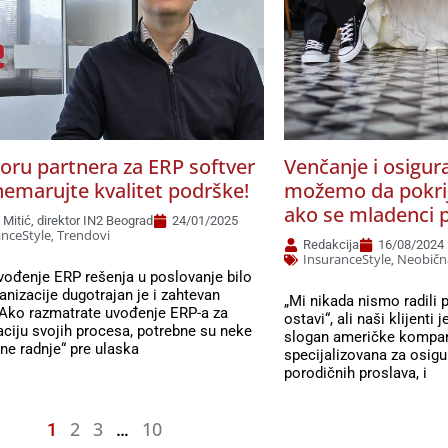
boru partnera za ERP softver
Venčanje i osigura
nemarujte kvalitet podrške!
možemo da pokri
ako se mladenci 
Mitić, direktor IN2 Beograd
24/01/2025
anceStyle
Trendovi
,
Redakcija
16/08/2024
InsuranceStyle
Neobičn
,
uvođenje ERP rešenja u poslovanje bilo
anizacije dugotrajan je i zahtevan
„Mi nikada nismo radili p
 Ako razmatrate uvođenje ERP-a za
ostavi“, ali naši klijenti 
zaciju svojih procesa, potrebne su neke
slogan američke kompan
ne radnje“ pre ulaska
specijalizovana za osigu
porodičnih proslava, i
2
3
10
1
…