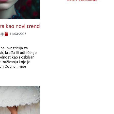
ra kao novi trend
bija
11/03/2025
a investicija za
ak, krađa ili oštećenje
dnost kao i ozbiljan
straživanju koje je
on Council, više