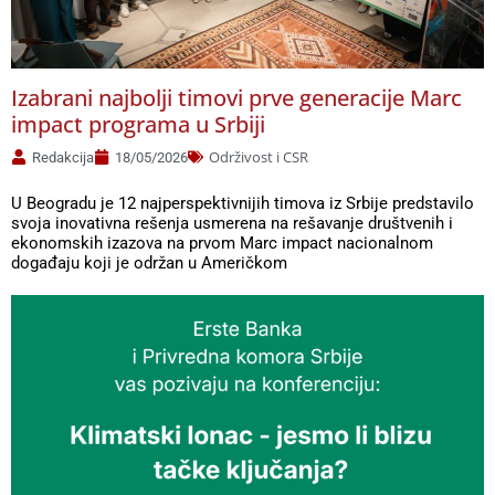
Izabrani najbolji timovi prve generacije Marc
impact programa u Srbiji
Održivost i CSR
Redakcija
18/05/2026
U Beogradu je 12 najperspektivnijih timova iz Srbije predstavilo
svoja inovativna rešenja usmerena na rešavanje društvenih i
ekonomskih izazova na prvom Marc impact nacionalnom
događaju koji je održan u Američkom