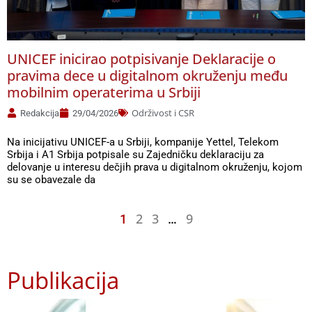
UNICEF inicirao potpisivanje Deklaracije o
pravima dece u digitalnom okruženju među
mobilnim operaterima u Srbiji
Održivost i CSR
Redakcija
29/04/2026
Na inicijativu UNICEF-a u Srbiji, kompanije Yettel, Telekom
Srbija i A1 Srbija potpisale su Zajedničku deklaraciju za
delovanje u interesu dečjih prava u digitalnom okruženju, kojom
su se obavezale da
2
3
9
1
…
Publikacija