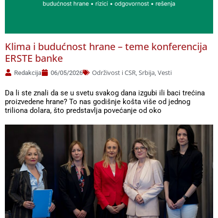
Klima i budućnost hrane – teme konferencija
ERSTE banke
Održivost i CSR
Srbija
Vesti
Redakcija
06/05/2026
,
,
Da li ste znali da se u svetu svakog dana izgubi ili baci trećina
proizvedene hrane? To nas godišnje košta više od jednog
triliona dolara, što predstavlja povećanje od oko