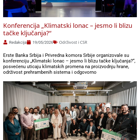
Konferencija „Klimatski lonac – jesmo li blizu
tačke ključanja?“
Održivost i CSR
Redakcija
19/05/2026
Erste Banka Srbija i Privredna komora Srbije organizovale su
konferenciju „Klimatski lonac – jesmo li blizu tačke ključanja?“,
posvećenu uticaju klimatskih promena na proizvodnju hrane,
održivost prehrambenih sistema i odgovorno