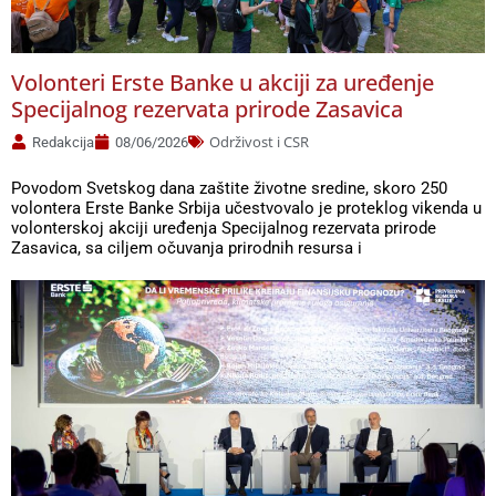
Volonteri Erste Banke u akciji za uređenje
Specijalnog rezervata prirode Zasavica
Održivost i CSR
Redakcija
08/06/2026
Povodom Svetskog dana zaštite životne sredine, skoro 250
volontera Erste Banke Srbija učestvovalo je proteklog vikenda u
volonterskoj akciji uređenja Specijalnog rezervata prirode
Zasavica, sa ciljem očuvanja prirodnih resursa i