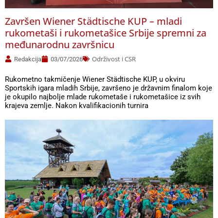
Završen Wiener Städtische KUP – mladi
rukometaši i rukometašice Srbije spremni za
međunarodnu završnicu
Održivost i CSR
Redakcija
03/07/2026
Rukometno takmičenje Wiener Städtische KUP, u okviru
Sportskih igara mladih Srbije, završeno je državnim finalom koje
je okupilo najbolje mlade rukometaše i rukometašice iz svih
krajeva zemlje. Nakon kvalifikacionih turnira