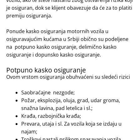
je osiguran, dok se klijent obavezuje da će za to platiti
premiju osiguranja.
Ponude kasko osiguranja motornih vozila u
osiguravajućim kućama u Srbiji obično su podeljene
na potpuno kasko osiguranje, delimično kasko
osiguranje i dopunsko kasko osiguranje.
Potpuno kasko osiguranje
Ovom vrstom osiguranja obuhvaćeni su sledeći rizici
Saobraćajne nezgode;
Požar, eksplozija, oluja, grad, udar groma,
snažna lavina, pad letelica i sl.;
Krađa, razbojnička krađa;
Prevara, utaja i sl. Za vozila koja se izdaju u
najam;
Troškovi nastali prilikom spasavanja vozila,