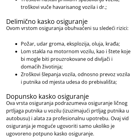
troškovi vuče havarisanog vozila i dr.;
Delimično kasko osiguranje
Ovom vrstom osiguranja obuhvaćeni su sledeći rizici:
Požar, udar groma, eksplozija, oluja, krađa;
Lom stakla na motornom vozilu, kao i štete koje
bi mogle biti prouzrokovane od divljači i
domaćih životinja;
Zroškovi šlepanja vozila, odnosno prevoz vozila
i putnika od mjesta udesa do prebivališta;
Dopunsko kasko osiguranje
Ova vrsta osiguranja podrazumeva osiguranje ličnog
prtljaga putnika u vozilu (izuzimajući prtljag putnika u
autobusu) i alata za profesionalnu upotrebu. Ovaj vid
osiguranja je moguće ugovoriti samo ukoliko je
ugovoreno potpuno kasko osiguranje.