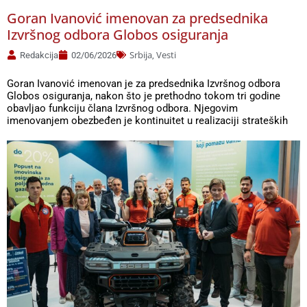
Goran Ivanović imenovan za predsednika
Izvršnog odbora Globos osiguranja
Srbija
Vesti
Redakcija
02/06/2026
,
Goran Ivanović imenovan je za predsednika Izvršnog odbora
Globos osiguranja, nakon što je prethodno tokom tri godine
obavljao funkciju člana Izvršnog odbora. Njegovim
imenovanjem obezbeđen je kontinuitet u realizaciji strateških