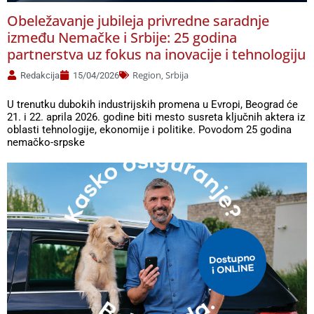
Obeležavanje jubileja privredne saradnje
između Nemačke i Srbije: 25 godina
partnerstva uz fokus na inovacije i tehnologiju
Region
Srbija
Redakcija
15/04/2026
,
U trenutku dubokih industrijskih promena u Evropi, Beograd će
21. i 22. aprila 2026. godine biti mesto susreta ključnih aktera iz
oblasti tehnologije, ekonomije i politike. Povodom 25 godina
nemačko-srpske