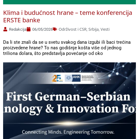
Klima i budućnost hrane – teme konferencija
ERSTE banke
Održivost i CSR
Srbija
Vesti
Redakcija
06/05/2026
,
,
Da li ste znali da se u svetu svakog dana izgubi ili baci trećina
proizvedene hrane? To nas godišnje košta više od jednog
triliona dolara, što predstavlja povećanje od oko