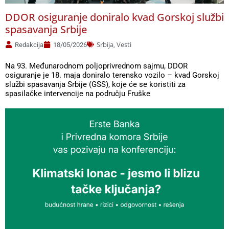
DDOR osiguranje doniralo kvad Gorskoj službi
spasavanja Srbije
Srbija
Vesti
Redakcija
18/05/2026
,
Na 93. Međunarodnom poljoprivrednom sajmu, DDOR
osiguranje je 18. maja doniralo terensko vozilo – kvad Gorskoj
službi spasavanja Srbije (GSS), koje će se koristiti za
spasilačke intervencije na području Fruške