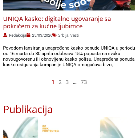
UNIQA kasko: digitalno ugovaranje sa
pokrićem za kućne ljubimce
Srbija
Vesti
Redakcija
25/03/2026
,
Povodom lansiranja unapređene kasko ponude UNIQA u periodu
od 16.marta do 30.aprila odobrava 15% popusta na svaku
novougovorenu ili obnovljenu kasko polisu. Unapređena ponuda
kasko osiguranja kompanije UNIQA omogućava brzo,
2
3
73
1
…
Publikacija