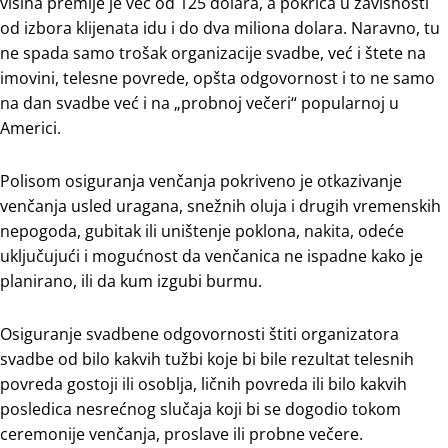
visina premije je već od 125 dolara, a pokrića u zavisnosti
od izbora klijenata idu i do dva miliona dolara. Naravno, tu
ne spada samo trošak organizacije svadbe, već i štete na
imovini, telesne povrede, opšta odgovornost i to ne samo
na dan svadbe već i na „probnoj večeri“ popularnoj u
Americi.
Polisom osiguranja venčanja pokriveno je otkazivanje
venčanja usled uragana, snežnih oluja i drugih vremenskih
nepogoda, gubitak ili uništenje poklona, nakita, odeće
uključujući i mogućnost da venčanica ne ispadne kako je
planirano, ili da kum izgubi burmu.
Osiguranje svadbene odgovornosti štiti organizatora
svadbe od bilo kakvih tužbi koje bi bile rezultat telesnih
povreda gostoji ili osoblja, ličnih povreda ili bilo kakvih
posledica nesrećnog slučaja koji bi se dogodio tokom
ceremonije venčanja, proslave ili probne večere.