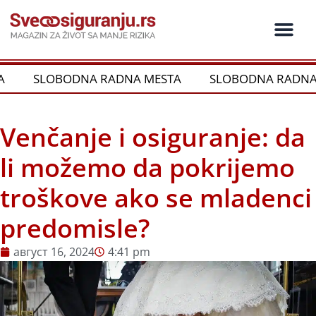
Пређи
на
садржај
Ko je ko u os
Održivost i CSR
Vrste Osig
SLOBODNA RADNA MESTA
SLOBODNA RADNA 
Venčanje i osiguranje: da
li možemo da pokrijemo
troškove ako se mladenci
predomisle?
август 16, 2024
4:41 pm