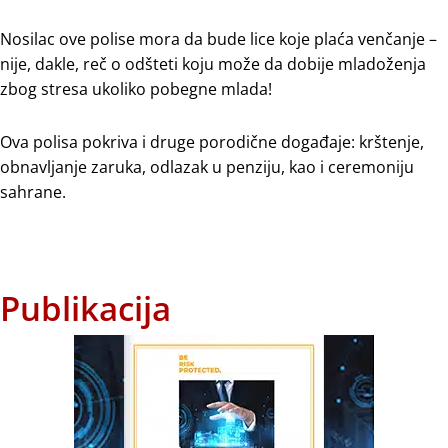
Nosilac ove polise mora da bude lice koje plaća venčanje –
nije, dakle, reč o odšteti koju može da dobije mladoženja
zbog stresa ukoliko pobegne mlada!
Ova polisa pokriva i druge porodične događaje: krštenje,
obnavljanje zaruka, odlazak u penziju, kao i ceremoniju
sahrane.
Publikacija