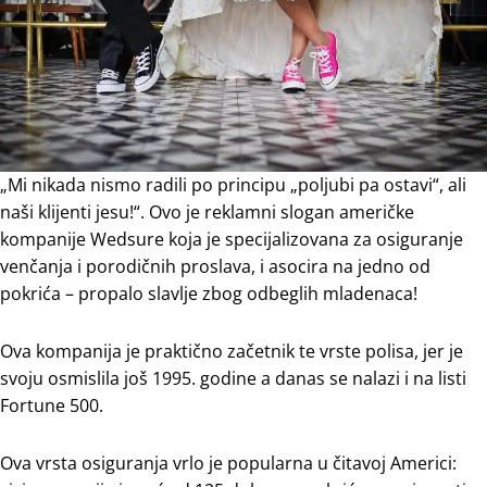
„Mi nikada nismo radili po principu „poljubi pa ostavi“, ali
naši klijenti jesu!“. Ovo je reklamni slogan američke
kompanije Wedsure koja je specijalizovana za osiguranje
venčanja i porodičnih proslava, i asocira na jedno od
pokrića – propalo slavlje zbog odbeglih mladenaca!
Ova kompanija je praktično začetnik te vrste polisa, jer je
svoju osmislila još 1995. godine a danas se nalazi i na listi
Fortune 500.
Ova vrsta osiguranja vrlo je popularna u čitavoj Americi: