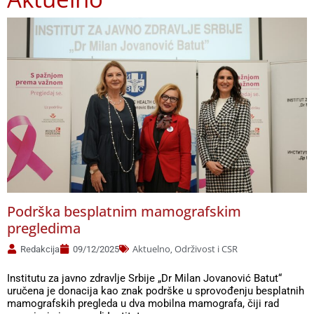
Страница
Страница
Страница
Страница
Страница
Страница
Podrška besplatnim mamografskim
pregledima
Aktuelno
Održivost i CSR
Redakcija
09/12/2025
,
Institutu za javno zdravlje Srbije „Dr Milan Jovanović Batut“
uručena je donacija kao znak podrške u sprovođenju besplatnih
mamografskih pregleda u dva mobilna mamografa, čiji rad