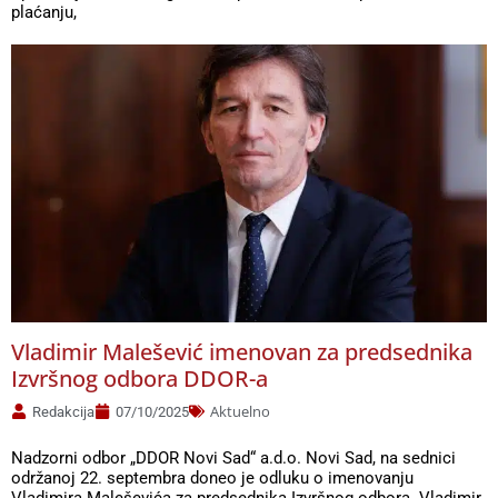
plaćanju,
Vladimir Malešević imenovan za predsednika
Izvršnog odbora DDOR-a
Aktuelno
Redakcija
07/10/2025
Nadzorni odbor „DDOR Novi Sad“ a.d.o. Novi Sad, na sednici
održanoj 22. septembra doneo je odluku o imenovanju
Vladimira Maleševića za predsednika Izvršnog odbora. Vladimir