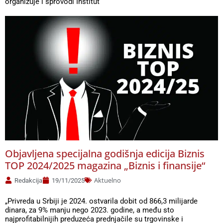
organizuje i sprovodi Institut
Objavljena specijalna godišnja edicija Biznis
TOP 2024/2025 magazina „Biznis i finansije“
Aktuelno
Redakcija
19/11/2025
„Privreda u Srbiji je 2024. ostvarila dobit od 866,3 milijarde
dinara, za 9% manju nego 2023. godine, a među sto
najprofitabilnijih preduzeća prednjačile su trgovinske i