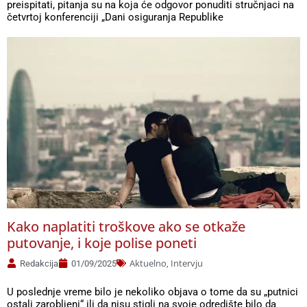
preispitati, pitanja su na koja će odgovor ponuditi stručnjaci na
četvrtoj konferenciji „Dani osiguranja Republike
Kako naplatiti troškove ako se otkaže
putovanje, i koje polise poneti
Aktuelno
Intervju
Redakcija
01/09/2025
,
U poslednje vreme bilo je nekoliko objava o tome da su „putnici
ostali zarobljeni“ ili da nisu stigli na svoje odredište bilo da