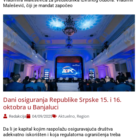
Malešević, čiji je mandat započeo
Dani osiguranja Republike Srpske 15. i 16.
oktobra u Banjaluci
Aktuelno
Region
Redakcija
04/09/2025
,
Da li je kapital kojim raspolažu osiguravajuća društva
adekvatno iskorišten i koja regulatorna ograničenja treba