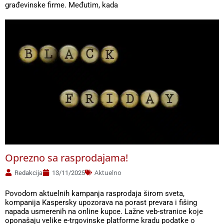
građevinske firme. Međutim, kada
Oprezno sa rasprodajama!
Aktuelno
Redakcija
13/11/2025
Povodom aktuelnih kampanja rasprodaja širom sveta,
kompanija Kaspersky upozorava na porast prevara i fišing
napada usmerenih na online kupce. Lažne veb-stranice koje
oponašaju velike e-trgovinske platforme kradu podatke o