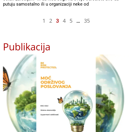
putuju samostalno ili u organizaciji neke od
1
2
4
5
35
3
…
Publikacija