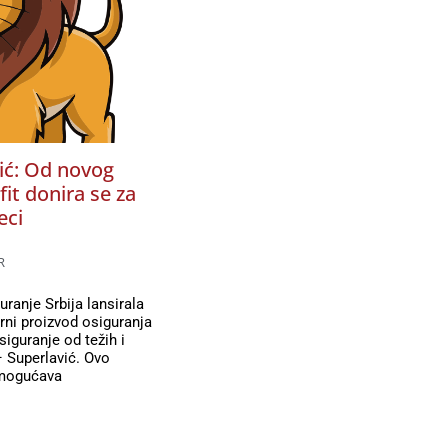
ić: Od novog
it donira se za
eci
R
ranje Srbija lansirala
rni proizvod osiguranja
siguranje od težih i
– Superlavić. Ovo
omogućava