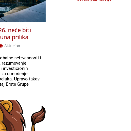
26. neće biti
puna prilika
Aktuelno
obalne neizvesnosti i
a, razumevanje
 investicionih
o za donošenje
odluka. Upravo takav
štaj Erste Grupe