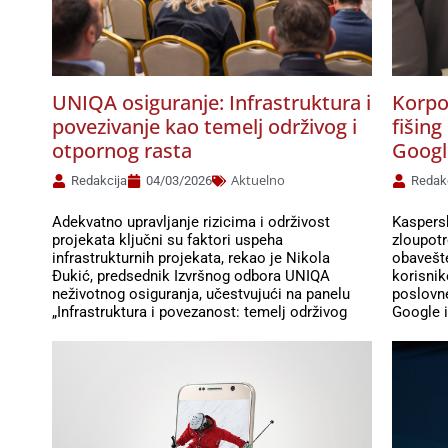
UNIQA osiguranje: Infrastruktura i
Korpo
povezivanje kao temelj održivog i
fišin
otpornog rasta
Googl
Aktuelno
Redakcija
04/03/2026
Redak
Adekvatno upravljanje rizicima i održivost
Kaspersk
projekata ključni su faktori uspeha
zloupotr
infrastrukturnih projekata, rekao je Nikola
obavešte
Đukić, predsednik Izvršnog odbora UNIQA
korisnik
neživotnog osiguranja, učestvujući na panelu
poslovn
„Infrastruktura i povezanost: temelj održivog
Google 