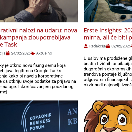
rativni nalozi na udaru: nova
Erste Insights: 20
g kampanja zloupotrebljava
mirna, ali će biti 
e Task
Redakcija
02/02/2026
Aktuelno
cija
24/02/2026
U uslovima produžene gl
čestih tržišnih oscilacij
y je otkrio novu fišing šemu koja
dugoročnih ekonomskih i
ebljava legitimna Google Tasks
trendova postaje ključn
nja kako bi navela korporativne
odgovornih finansijskih 
e da otkriju svoje podatke za prijavu na
okvir nudi najnoviji izve
e naloge. Iskorišćavanjem pouzdanog
imejl