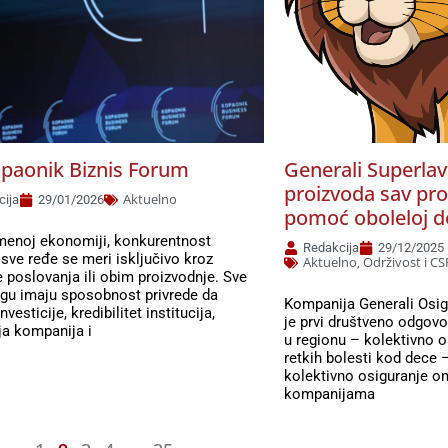
opaonik Biznis Forum
Generali Superlav
proizvoda sav prof
Aktuelno
cija
29/01/2026
pomoć oboleloj d
menoj ekonomiji, konkurentnost
Redakcija
29/12/2025
 sve ređe se meri isključivo kroz
Aktuelno
Održivost i CS
,
 poslovanja ili obim proizvodnje. Sve
ogu imaju sposobnost privrede da
Kompanija Generali Osigu
nvesticije, kredibilitet institucija,
je prvi društveno odgovo
ja kompanija i
u regionu – kolektivno o
retkih bolesti kod dece 
kolektivno osiguranje 
kompanijama