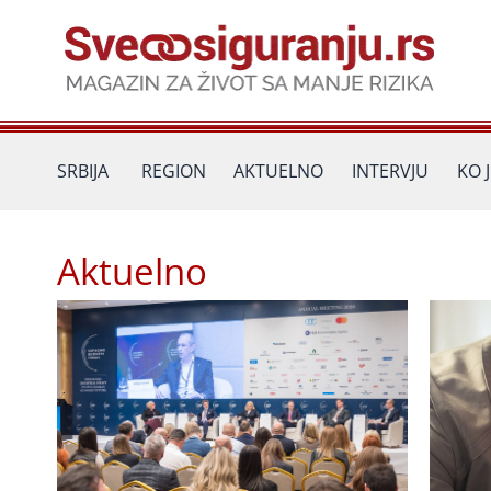
Пређи
на
садржај
SRBIJA
REGION
AKTUELNO
INTERVJU
KO 
Aktuelno