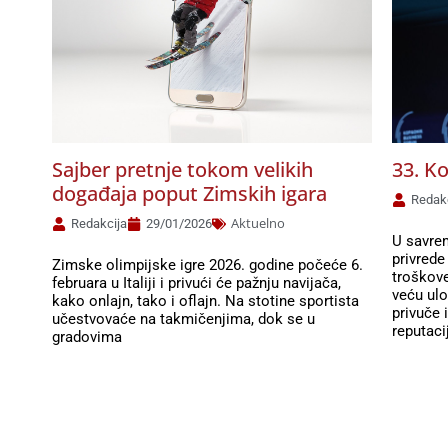
Sajber pretnje tokom velikih
33. K
događaja poput Zimskih igara
Redak
Aktuelno
Redakcija
29/01/2026
U savre
privrede
Zimske olimpijske igre 2026. godine počeće 6.
troškove
februara u Italiji i privući će pažnju navijača,
veću ul
kako onlajn, tako i oflajn. Na stotine sportista
privuče i
učestvovaće na takmičenjima, dok se u
reputaci
gradovima