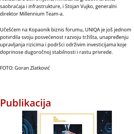
saobraćaja i infrastrukture, i Stojan Vujko, generalni
direktor Millennium Team-a.
Učešćem na Kopaonik biznis forumu, UNIQA je još jednom
potvrdila svoju posvećenost razvoju tržišta, unapređenju
upravljanja rizicima i podršci održivim investicijama koje
doprinose dugoročnoj stabilnosti i rastu privrede.
FOTO: Goran Zlatković
Publikacija