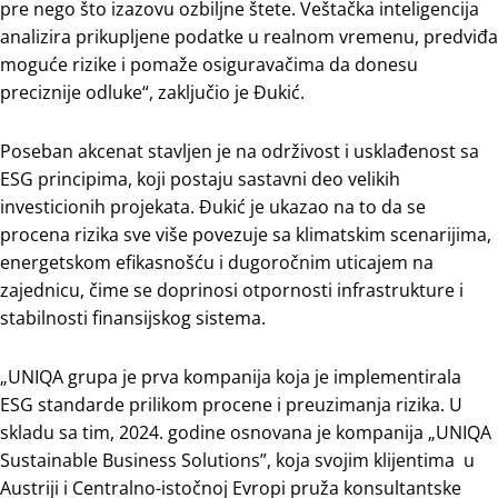
pre nego što izazovu ozbiljne štete. Veštačka inteligencija
analizira prikupljene podatke u realnom vremenu, predviđa
moguće rizike i pomaže osiguravačima da donesu
preciznije odluke“, zaključio je Đukić.
Poseban akcenat stavljen je na održivost i usklađenost sa
ESG principima, koji postaju sastavni deo velikih
investicionih projekata. Đukić je ukazao na to da se
procena rizika sve više povezuje sa klimatskim scenarijima,
energetskom efikasnošću i dugoročnim uticajem na
zajednicu, čime se doprinosi otpornosti infrastrukture i
stabilnosti finansijskog sistema.
„UNIQA grupa je prva kompanija koja je implementirala
ESG standarde prilikom procene i preuzimanja rizika. U
skladu sa tim, 2024. godine osnovana je kompanija „UNIQA
Sustainable Business Solutions”, koja svojim klijentima u
Austriji i Centralno-istočnoj Evropi pruža konsultantske