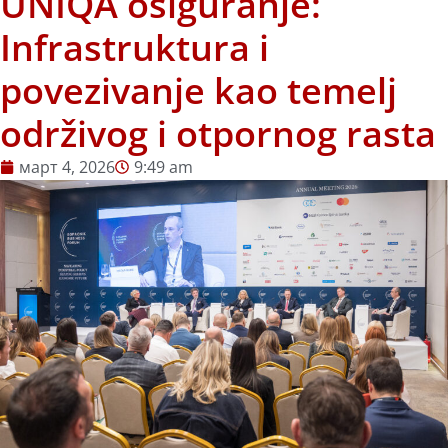
UNIQA osiguranje:
Infrastruktura i
povezivanje kao temelj
održivog i otpornog rasta
март 4, 2026
9:49 am