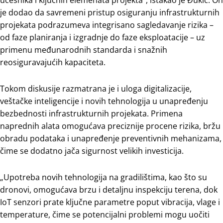
je dodao da savremeni pristup osiguranju infrastrukturnih
projekata podrazumeva integrisano sagledavanje rizika –
od faze planiranja i izgradnje do faze eksploatacije – uz
primenu međunarodnih standarda i snažnih
reosiguravajućih kapaciteta.
Tokom diskusije razmatrana je i uloga digitalizacije,
veštačke inteligencije i novih tehnologija u unapređenju
bezbednosti infrastrukturnih projekata. Primena
naprednih alata omogućava preciznije procene rizika, bržu
obradu podataka i unapređenje preventivnih mehanizama,
čime se dodatno jača sigurnost velikih investicija.
„Upotreba novih tehnologija na gradilištima, kao što su
dronovi, omogućava brzu i detaljnu inspekciju terena, dok
IoT senzori prate ključne parametre poput vibracija, vlage i
temperature, čime se potencijalni problemi mogu uočiti