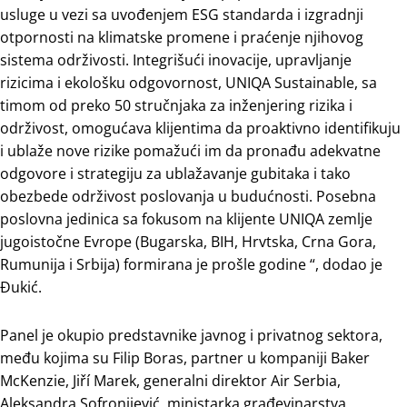
usluge u vezi sa uvođenjem ESG standarda i izgradnji
otpornosti na klimatske promene i praćenje njihovog
sistema održivosti. Integrišući inovacije, upravljanje
rizicima i ekološku odgovornost, UNIQA Sustainable, sa
timom od preko 50 stručnjaka za inženjering rizika i
održivost, omogućava klijentima da proaktivno identifikuju
i ublaže nove rizike pomažući im da pronađu adekvatne
odgovore i strategiju za ublažavanje gubitaka i tako
obezbede održivost poslovanja u budućnosti. Posebna
poslovna jedinica sa fokusom na klijente UNIQA zemlje
jugoistočne Evrope (Bugarska, BIH, Hrvtska, Crna Gora,
Rumunija i Srbija) formirana je prošle godine “, dodao je
Đukić.
Panel je okupio predstavnike javnog i privatnog sektora,
među kojima su Filip Boras, partner u kompaniji Baker
McKenzie, Jiří Marek, generalni direktor Air Serbia,
Aleksandra Sofronijević, ministarka građevinarstva,