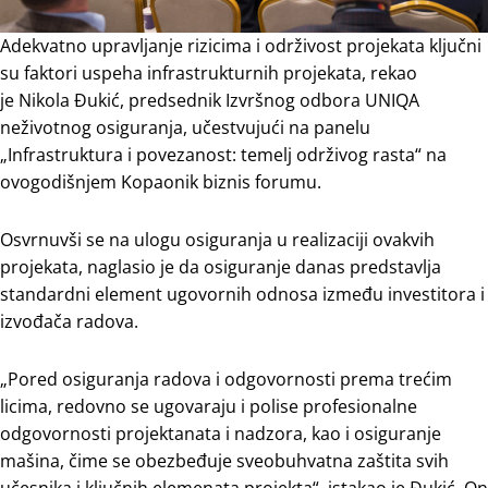
Adekvatno upravljanje rizicima i održivost projekata ključni
su faktori uspeha infrastrukturnih projekata, rekao
je Nikola Đukić, predsednik Izvršnog odbora UNIQA
neživotnog osiguranja, učestvujući na panelu
„Infrastruktura i povezanost: temelj održivog rasta“ na
ovogodišnjem Kopaonik biznis forumu.
Osvrnuvši se na ulogu osiguranja u realizaciji ovakvih
projekata, naglasio je da osiguranje danas predstavlja
standardni element ugovornih odnosa između investitora i
izvođača radova.
„Pored osiguranja radova i odgovornosti prema trećim
licima, redovno se ugovaraju i polise profesionalne
odgovornosti projektanata i nadzora, kao i osiguranje
mašina, čime se obezbeđuje sveobuhvatna zaštita svih
učesnika i ključnih elemenata projekta“, istakao je Đukić. On