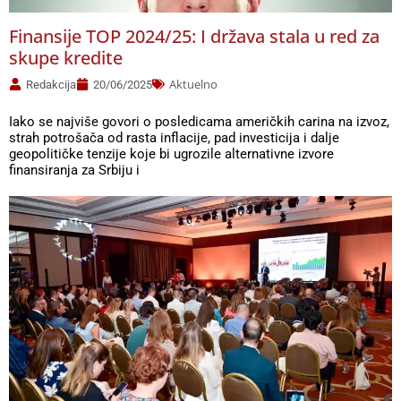
Finansije TOP 2024/25: I država stala u red za
skupe kredite
Aktuelno
Redakcija
20/06/2025
Iako se najviše govori o posledicama američkih carina na izvoz,
strah potrošača od rasta inflacije, pad investicija i dalje
geopolitičke tenzije koje bi ugrozile alternativne izvore
finansiranja za Srbiju i