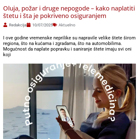
Oluja, požar i druge nepogode – kako naplatiti
štetu i šta je pokriveno osiguranjem
Aktuelno
Redakcija
10/07/2025
I ove godine vremenske neprilike su napravile velike štete širom
regiona, što na kućama i zgradama, što na automobilima.
Mogućnost da naplate popravku i saniranje štete imaju svi oni
koji