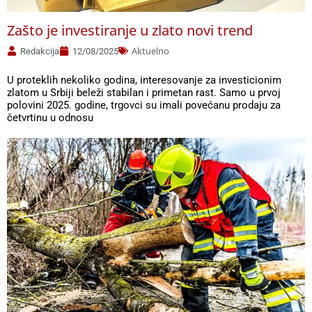
Zašto je investiranje u zlato novi trend
Aktuelno
Redakcija
12/08/2025
U proteklih nekoliko godina, interesovanje za investicionim
zlatom u Srbiji beleži stabilan i primetan rast. Samo u prvoj
polovini 2025. godine, trgovci su imali povećanu prodaju za
četvrtinu u odnosu