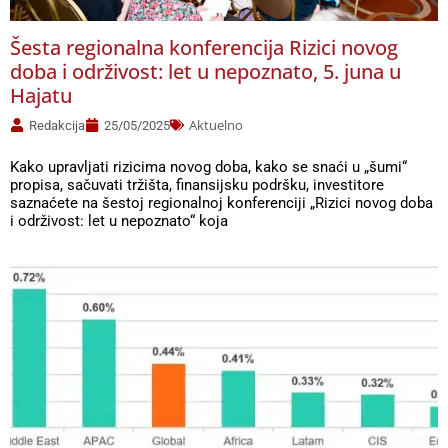
Šesta regionalna konferencija Rizici novog
doba i održivost: let u nepoznato, 5. juna u
Hajatu
Aktuelno
Redakcija
25/05/2025
Kako upravljati rizicima novog doba, kako se snaći u „šumi“
propisa, sačuvati tržišta, finansijsku podršku, investitore
saznaćete na šestoj regionalnoj konferenciji „Rizici novog doba
i održivost: let u nepoznato“ koja