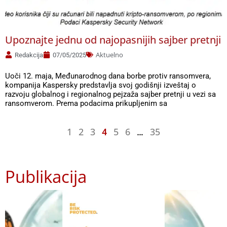
Upoznajte jednu od najopasnijih sajber pretnji
Aktuelno
Redakcija
07/05/2025
Uoči 12. maja, Međunarodnog dana borbe protiv ransomvera,
kompanija Kaspersky predstavlja svoj godišnji izveštaj o
razvoju globalnog i regionalnog pejzaža sajber pretnji u vezi sa
ransomverom. Prema podacima prikupljenim sa
1
2
3
5
6
35
4
…
Publikacija