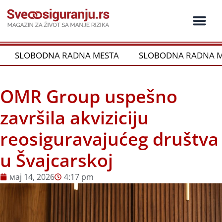
Пређи
на
садржај
Ko je ko u os
Održivost i CSR
Vrste Osig
SLOBODNA RADNA MESTA
SLOBODNA RADNA M
OMR Group uspešno
završila akviziciju
reosiguravajućeg društva
u Švajcarskoj
мај 14, 2026
4:17 pm