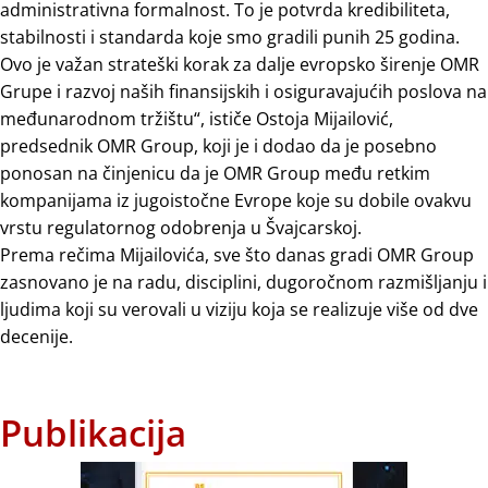
administrativna formalnost. To je potvrda kredibiliteta,
stabilnosti i standarda koje smo gradili punih 25 godina.
Ovo je važan strateški korak za dalje evropsko širenje OMR
Grupe i razvoj naših finansijskih i osiguravajućih poslova na
međunarodnom tržištu“, ističe Ostoja Mijailović,
predsednik OMR Group, koji je i dodao da je posebno
ponosan na činjenicu da je OMR Group među retkim
kompanijama iz jugoistočne Evrope koje su dobile ovakvu
vrstu regulatornog odobrenja u Švajcarskoj.
Prema rečima Mijailovića, sve što danas gradi OMR Group
zasnovano je na radu, disciplini, dugoročnom razmišljanju i
ljudima koji su verovali u viziju koja se realizuje više od dve
decenije.
Publikacija