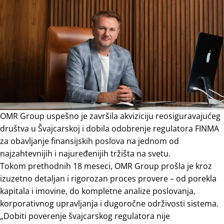
OMR Group uspešno je završila akviziciju reosiguravajućeg
društva u Švajcarskoj i dobila odobrenje regulatora FINMA
za obavljanje finansijskih poslova na jednom od
najzahtevnijih i najuređenijih tržišta na svetu.
Tokom prethodnih 18 meseci, OMR Group prošla je kroz
izuzetno detaljan i rigorozan proces provere – od porekla
kapitala i imovine, do kompletne analize poslovanja,
korporativnog upravljanja i dugoročne održivosti sistema.
„Dobiti poverenje švajcarskog regulatora nije