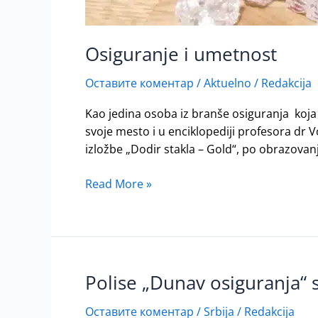
Osiguranje i umetnost
Оставите коментар
/
Aktuelno
/
Redakcija
Kao jedina osoba iz branše osiguranja koja 
svoje mesto i u enciklopediji profesora dr
izložbe „Dodir stakla – Gold“, po obrazovan
Read More »
Polise „Dunav osiguranja“ 
Polise
„Dunav
Оставите коментар
/
Srbija
/
Redakcija
osiguranja“