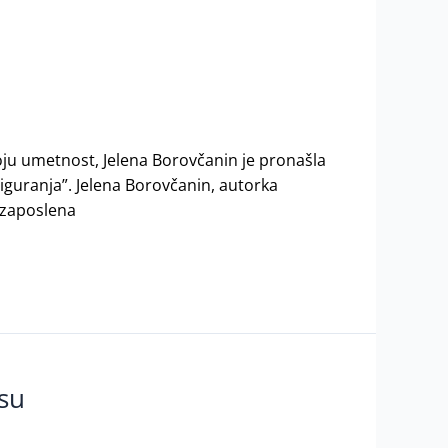
oju umetnost, Jelena Borovčanin je pronašla
iguranja”. Jelena Borovčanin, autorka
, zaposlena
su