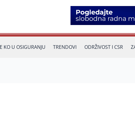
JE KO U OSIGURANJU
TRENDOVI
ODRŽIVOST I CSR
Z