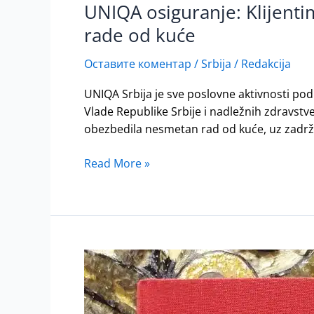
UNIQA osiguranje: Klijentim
UNIQA
osiguranje:
rade od kuće
Klijentima
na
Оставите коментар
/
Srbija
/
Redakcija
raspolaganju
UNIQA Srbija je sve poslovne aktivnosti pod
online
Vlade Republike Srbije i nadležnih zdravstve
i
obezbedila nesmetan rad od kuće, uz zadrža
telefonski
servisi
Read More »
24/7,
zaposleni
rade
od
kuće
Osiguranje
i
umetnost