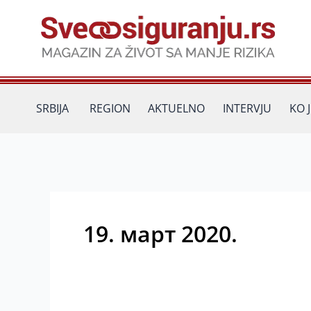
Пређи
на
садржај
SRBIJA
REGION
AKTUELNO
INTERVJU
KO 
19. март 2020.