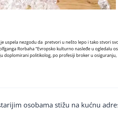
je uspela nezgodu da pretvori u nešto lepo i tako stvori sv
 Volfganga Rorbaha “Evropsko kulturno nasleđe u ogledalu os
ju doplomirani politikolog, po profesiji broker u osiguranju
starijim osobama stižu na kućnu adre