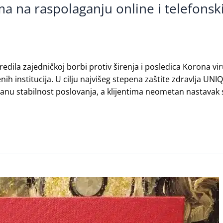
a na raspolaganju online i telefonski
redila zajedničkoj borbi protiv širenja i posledica Korona 
nih institucija. U cilju najvišeg stepena zaštite zdravlja U
nu stabilnost poslovanja, a klijentima neometan nastavak s