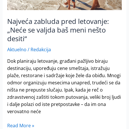
nešto
desiti“
Najveća zabluda pred letovanje:
„Neće se valjda baš meni nešto
desiti“
Aktuelno
/
Redakcija
Dok planiraju letovanje, građani pažljivo biraju
destinaciju, upoređuju cene smeštaja, istražuju
plaže, restorane i sadržaje koje žele da obiđu. Mnogi
odmor organizuju mesecima unapred, trudeći se da
ništa ne prepuste slučaju. Ipak, kada je reč o
zdravstvenoj zaštiti tokom putovanja, veliki broj ljudi
i dalje polazi od iste pretpostavke – da im ona
verovatno neće
Read More »