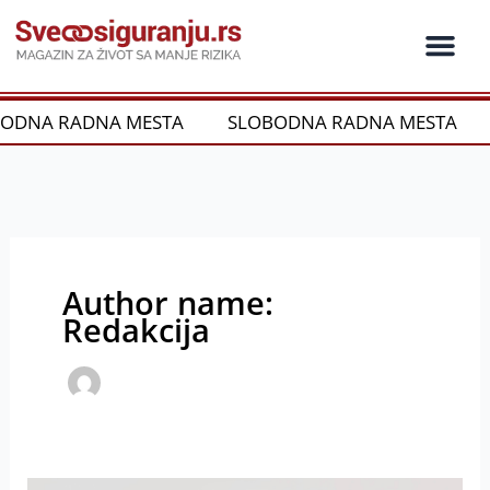
Пређи
на
садржај
A RADNA MESTA
SLOBODNA RADNA MESTA
SL
Author name:
Redakcija
Nacrt