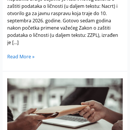
zaštiti podataka o ličnosti (u daljem tekstu: Nacrt) i
otvorilo ga za javnu raspravu koja traje do 10.
septembra 2026. godine. Gotovo sedam godina
nakon početka primene važećeg Zakon o zaštiti
podataka o ličnosti (u daljem tekstu: ZZPL), izrađen
je […]
Read More »
Investicione
prevare
postaju
sve
sofisticiranije:
evo
na