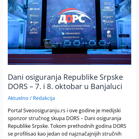
Republike
Srpske
DORS
–
7.
i
8.
oktobar
u
Banjaluci
Dani osiguranja Republike Srpske
DORS – 7. i 8. oktobar u Banjaluci
Aktuelno
/
Redakcija
Portal Sveoosiguranju.rs i ove godine je medijski
sponzor stručnog skupa DORS – Dani osiguranja
Republike Srpske. Tokom prethodnih godina DORS
se profilisao kao jedan od najznačajnijih stručnih