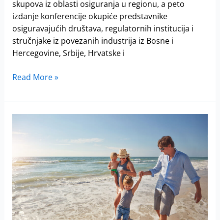
skupova iz oblasti osiguranja u regionu, a peto
izdanje konferencije okupiće predstavnike
osiguravajućih društava, regulatornih institucija i
stručnjake iz povezanih industrija iz Bosne i
Hercegovine, Srbije, Hrvatske i
Read More »
Najveća
zabluda
pred
letovanje:
„Neće
se
valjda
baš
meni