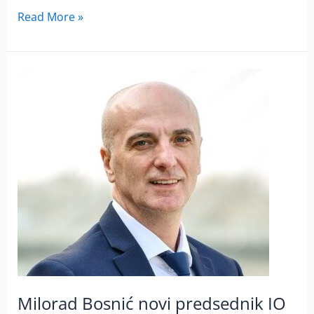
Read More »
Milorad
Bosnić
novi
predsednik
IO
Merkur
osiguranja
Milorad Bosnić novi predsednik IO