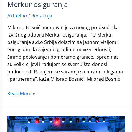
Merkur osiguranja
Aktuelno
/
Redakcija
Milorad Bosnić imenovan je za novog predsednika
Izvršnog odbora Merkur osiguranja. “U Merkur
osiguranje a.d.o Srbija dolazim sa jasnom vizijom i
energijom da zajedno gradimo nove vrednosti,
širimo poslovanje i pomeramo granice. Ispred nas
su veliki ciljevi i radujem se svemu što donosi
budućnost! Radujem se saradnji sa novim kolegama
i partnerima”, kaže Milorad Bosnić. Milorad Bosnić
Read More »
Dani
osiguranja