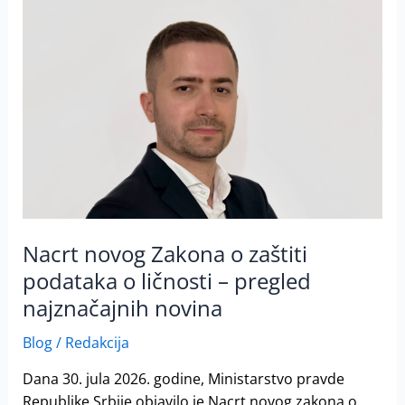
novog
Zakona
o
zaštiti
podataka
o
ličnosti
–
pregled
najznačajnih
novina
Nacrt novog Zakona o zaštiti
podataka o ličnosti – pregled
najznačajnih novina
Blog
/
Redakcija
Dana 30. jula 2026. godine, Ministarstvo pravde
Republike Srbije objavilo je Nacrt novog zakona o