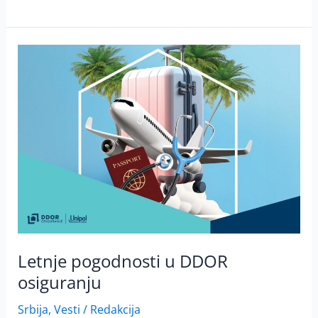
Letnje
pogodnosti
u
DDOR
osiguranju
Letnje pogodnosti u DDOR
osiguranju
Srbija
,
Vesti
/
Redakcija