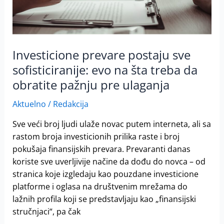
šta
treba
da
obratite
Investicione prevare postaju sve
pažnju
pre
sofisticiranije: evo na šta treba da
ulaganja
obratite pažnju pre ulaganja
Aktuelno
/
Redakcija
Sve veći broj ljudi ulaže novac putem interneta, ali sa
rastom broja investicionih prilika raste i broj
pokušaja finansijskih prevara. Prevaranti danas
koriste sve uverljivije načine da dođu do novca – od
stranica koje izgledaju kao pouzdane investicione
platforme i oglasa na društvenim mrežama do
lažnih profila koji se predstavljaju kao „finansijski
stručnjaci“, pa čak