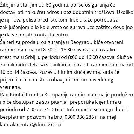
Žiteljima starijim od 60 godina, polise osiguranja će
dostavljati na kućnu adresu bez dodatnih troškova. Ukoliko
je njihova polisa pred istekom ili se ukaže potreba za
zaključenjem bilo koje vrste osiguravajuće zaštite, dovoljno
je da se obrate кontakt centru.
Šalteri za prodaju osiguranja u Beogradu biće otvoreni
radnim danima od 8:30 do 16:30 časova, a u ostalim
mestima u Srbiji u periodu od 8:00 do 16:00 časova. Službe
za naknadu šteta sa strankama će raditi radnim danima od
10 do 14 časova, izuzev u hitnim slučajevima, kada će
prijem i procenu šteta obavljati i mimo navedenog
vremena.
Rad Kontakt centra Kompanije radnim danima je produžen
i biće dostupan za sva pitanja i preporuke klijentima u
periodu od 7:30 do 21:00 čas. Informacije se mogu dobiti
besplatnim pozivom na broj 0800 386 286 ili na mејl
kontaktcentar@dunav.com.