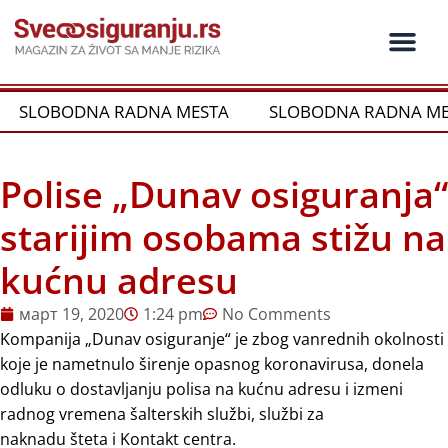
Пређи
на
садржај
SLOBODNA RADNA MESTA
SLOBODNA RADNA ME
Polise „Dunav osiguranja“
starijim osobama stižu na
kućnu adresu
март 19, 2020
1:24 pm
No Comments
Kompanija „Dunav osiguranje“ je zbog vanrednih okolnosti
koje je nametnulo širenje opasnog koronavirusa, donela
odluku o dostavljanju polisa na kućnu adresu i izmeni
radnog vremena šalterskih službi, službi za
naknadu šteta i Kontakt centra.