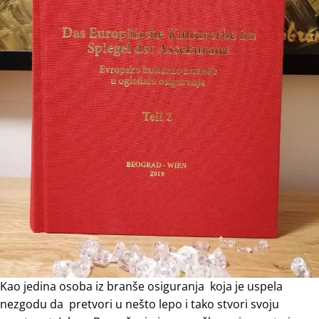
Kao jedina osoba iz branše osiguranja koja je uspela
nezgodu da pretvori u nešto lepo i tako stvori svoju