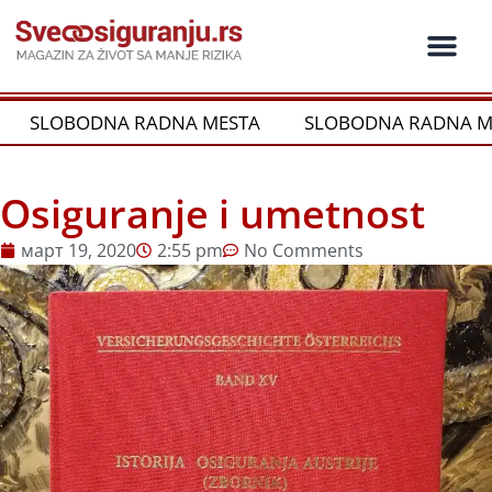
Пређи
на
садржај
Ko je ko u os
Održivost i CSR
Vrste Osig
SLOBODNA RADNA MESTA
SLOBODNA RADNA ME
Osiguranje i umetnost
март 19, 2020
2:55 pm
No Comments