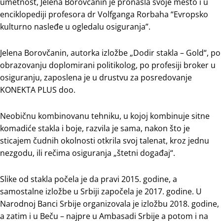
umetnost, Jelena Borovčanin je pronašla svoje mesto i u
enciklopediji profesora dr Volfganga Rorbaha “Evropsko
kulturno nasleđe u ogledalu osiguranja”.
Jelena Borovčanin, autorka izložbe „Dodir stakla – Gold“, po
obrazovanju doplomirani politikolog, po profesiji broker u
osiguranju, zaposlena je u drustvu za posredovanje
KONEKTA PLUS doo.
Neobičnu kombinovanu tehniku, u kojoj kombinuje sitne
komadiće stakla i boje, razvila je sama, nakon što je
sticajem čudnih okolnosti otkrila svoj talenat, kroz jednu
nezgodu, ili rečima osiguranja „štetni događaj“.
Slike od stakla počela je da pravi 2015. godine, a
samostalne izložbe u Srbiji započela je 2017. godine. U
Narodnoj Banci Srbije organizovala je izložbu 2018. godine,
a zatim i u Beču – najpre u Ambasadi Srbije a potom i na