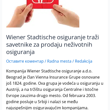
neživotnih
osiguranja
Wiener Stadtische osiguranje traži
savetnike za prodaju neživotnih
osiguranja
Оставите коментар
/
Radna mesta
/
Redakcija
Kompanija Wiener Stadtische osiguranje a.d.o.
Beograd je član Vienna Insurance Grupe osnovane
još 1824. godine. Ova grupa je vodeća u osiguranju u
Austriji, a na tržištu osiguranja Centralne i Istočne
Evrope zauzima drugo mesto. Od februara 2003.
godine posluje u Srbiji i nalazi se među
najuspešnijim osiguravajućim kompanijama.