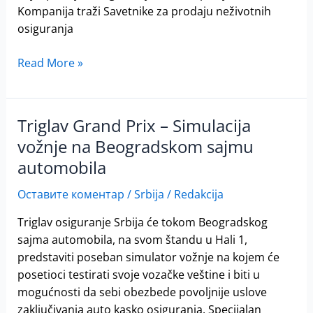
Kompanija traži Savetnike za prodaju neživotnih
osiguranja
Read More »
Triglav Grand Prix – Simulacija
Triglav
Grand
vožnje na Beogradskom sajmu
Prix
automobila
–
Simulacija
Оставите коментар
/
Srbija
/
Redakcija
vožnje
Triglav osiguranje Srbija će tokom Beogradskog
na
sajma automobila, na svom štandu u Hali 1,
Beogradskom
predstaviti poseban simulator vožnje na kojem će
sajmu
posetioci testirati svoje vozačke veštine i biti u
automobila
mogućnosti da sebi obezbede povoljnije uslove
zaključivanja auto kasko osiguranja. Specijalan