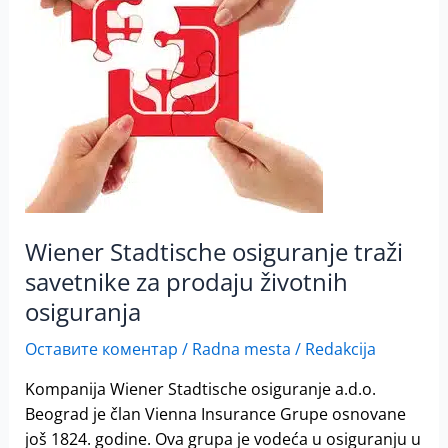
traži
savetnike
za
prodaju
životnih
osiguranja
Wiener Stadtische osiguranje traži
savetnike za prodaju životnih
osiguranja
Оставите коментар
/
Radna mesta
/
Redakcija
Kompanija Wiener Stadtische osiguranje a.d.o.
Beograd je član Vienna Insurance Grupe osnovane
još 1824. godine. Ova grupa je vodeća u osiguranju u