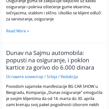
Osiguranje guma se zaključuje isključivo uz kasko
električni
osiguranje i pokriva oštećenje gume ekserima,
pogon
ivičnjacima, staklom i slično. Ukoliko se klijent odluči
i
za servisiranje, osiguranje
atrakcija
–
Read More »
Titov
Mercedes
Dunav na Sajmu automobila:
Dunav
na
popusti na osiguranje, i poklon
Sajmu
kartice za gorivo do 6.000 dinara
automobila:
popusti
Оставите коментар
/
Srbija
/
Redakcija
na
Povodom sajamske manifestacije BG CAR SHOW u
osiguranje,
Beogradu, Kompanija „Dunav osiguranje“ omogućila
i
je svojim klijentima da od 14. marta do 30. aprila
poklon
sami kreiraju svoj paket pogodnosti izborom nekih
kartice