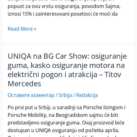
popust za ovu vrstu osiguranja, povodom Sajma,
iznosi 15% i zainteresovani posetioci će moći da
Read More »
UNIQA na BG Car Show: osiguranje
UNIQA
na
guma, kasko osiguranje motora na
BG
električni pogon i atrakcija – Titov
Car
Mercedes
Show:
osiguranje
Оставите коментар
/
Srbija
/
Redakcija
guma,
Po prvi put u Srbiji, u saradnji sa Porsche lizingom i
kasko
Porsche Mobility, na Beogradskom sajmu će biti
osiguranje
predstavljeno osiguranje guma. Ovaj proizvod biće
motora
dostupan u UNIQA osiguranju od početka aprila.
na