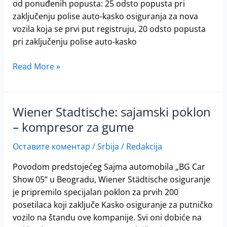
od ponuđenih popusta: 25 odsto popusta pri
za
zaključenju polise auto-kasko osiguranja za nova
gorivo
vozila koja se prvi put registruju, 20 odsto popusta
do
pri zaključenju polise auto-kasko
6.000
dinara
Read More »
Wiener Stadtische: sajamski poklon
Wiener
Stadtische:
– kompresor za gume
sajamski
Оставите коментар
/
Srbija
/
Redakcija
poklon
–
Povodom predstojećeg Sajma automobila „BG Car
kompresor
Show 05“ u Beogradu, Wiener Stӓdtische osiguranje
za
je pripremilo specijalan poklon za prvih 200
gume
posetilaca koji zaključe Kasko osiguranje za putničko
vozilo na štandu ove kompanije. Svi oni dobiće na