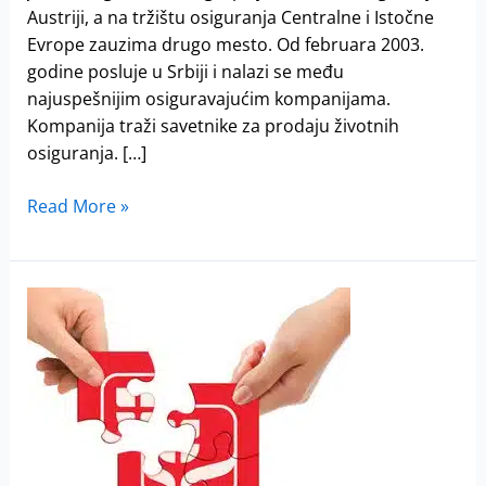
Austriji, a na tržištu osiguranja Centralne i Istočne
Evrope zauzima drugo mesto. Od februara 2003.
godine posluje u Srbiji i nalazi se među
najuspešnijim osiguravajućim kompanijama.
Kompanija traži savetnike za prodaju životnih
osiguranja. […]
Read More »
Wiener
Stadtische
osiguranje
traži
savetnike
za
prodaju