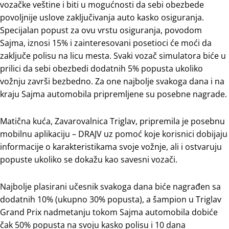
vozačke veštine i biti u mogućnosti da sebi obezbede
povoljnije uslove zaključivanja auto kasko osiguranja.
Specijalan popust za ovu vrstu osiguranja, povodom
Sajma, iznosi 15% i zainteresovani posetioci će moći da
zaključe polisu na licu mesta. Svaki vozač simulatora biće u
prilici da sebi obezbedi dodatnih 5% popusta ukoliko
vožnju završi bezbedno. Za one najbolje svakoga dana i na
kraju Sajma automobila pripremljene su posebne nagrade.
Matična kuća, Zavarovalnica Triglav, pripremila je posebnu
mobilnu aplikaciju – DRAJV uz pomoć koje korisnici dobijaju
informacije o karakteristikama svoje vožnje, ali i ostvaruju
popuste ukoliko se dokažu kao savesni vozači.
Najbolje plasirani učesnik svakoga dana biće nagrađen sa
dodatnih 10% (ukupno 30% popusta), a šampion u Triglav
Grand Prix nadmetanju tokom Sajma automobila dobiće
čak 50% popusta na svoju kasko polisu i 10 dana