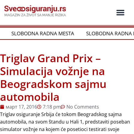
Пређи
на
садржај
Ko je ko u os
Održivost i CSR
Vrste Osig
SLOBODNA RADNA MESTA
SLOBODNA RADNA 
Triglav Grand Prix –
Simulacija vožnje na
Beogradskom sajmu
automobila
март 17, 2016
7:18 pm
No Comments
Triglav osiguranje Srbija će tokom Beogradskog sajma
automobila, na svom štandu u Hali 1, predstaviti poseban
simulator vožnje na kojem će posetioci testirati svoje