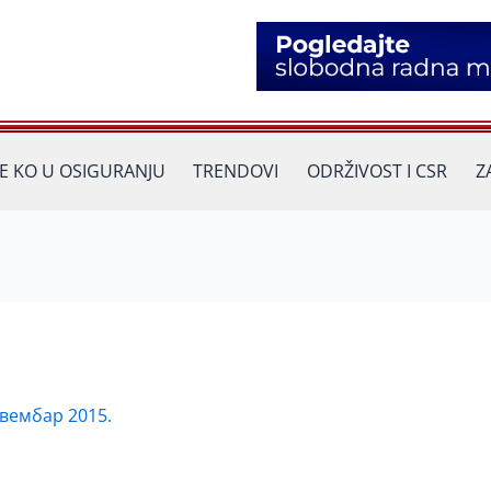
JE KO U OSIGURANJU
TRENDOVI
ODRŽIVOST I CSR
Z
овембар 2015.