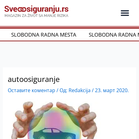
Пређи
на
садржај
Ko je ko u os
Održivost i CSR
Vrste Osig
SLOBODNA RADNA MESTA
SLOBODNA RADNA 
autoosiguranje
Оставите коментар
/ Од:
Redakcija
/
23. март 2020.