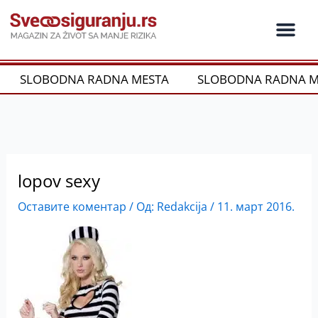
Пређи
на
садржај
Ko je ko u os
Održivost i CSR
Vrste Osig
SLOBODNA RADNA MESTA
SLOBODNA RADNA M
lopov sexy
Оставите коментар
/ Од:
Redakcija
/
11. март 2016.