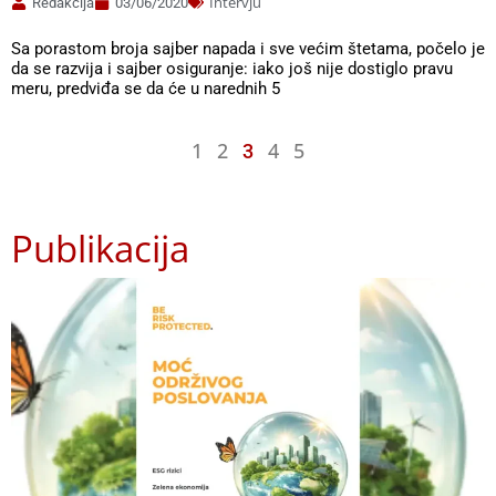
Intervju
Redakcija
03/06/2020
Sa porastom broja sajber napada i sve većim štetama, počelo je
da se razvija i sajber osiguranje: iako još nije dostiglo pravu
meru, predviđa se da će u narednih 5
1
2
4
5
3
Publikacija