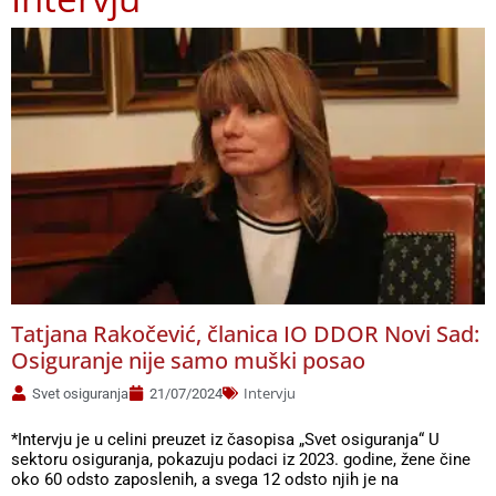
Страница
Страница
Страница
Страница
Страница
Tatjana Rakočević, članica IO DDOR Novi Sad:
Osiguranje nije samo muški posao
Intervju
Svet osiguranja
21/07/2024
*Intervju je u celini preuzet iz časopisa „Svet osiguranja“ U
sektoru osiguranja, pokazuju podaci iz 2023. godine, žene čine
oko 60 odsto zaposlenih, a svega 12 odsto njih je na