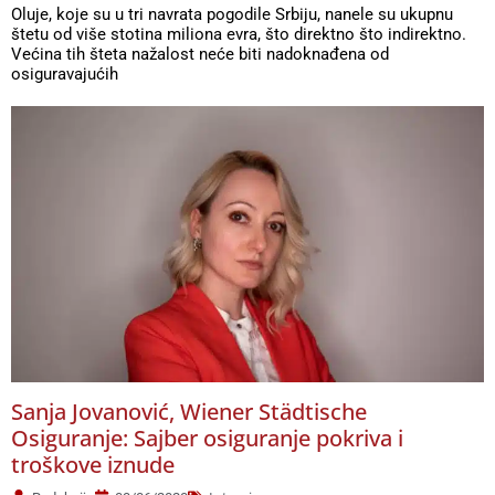
Oluje, koje su u tri navrata pogodile Srbiju, nanele su ukupnu
štetu od više stotina miliona evra, što direktno što indirektno.
Većina tih šteta nažalost neće biti nadoknađena od
osiguravajućih
Sanja Jovanović, Wiener Städtische
Osiguranje: Sajber osiguranje pokriva i
troškove iznude