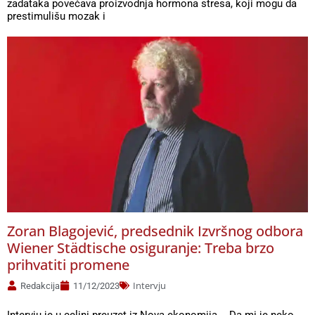
zadataka povećava proizvodnja hormona stresa, koji mogu da
prestimulišu mozak i
Zoran Blagojević, predsednik Izvršnog odbora
Wiener Städtische osiguranje: Treba brzo
prihvatiti promene
Intervju
Redakcija
11/12/2023
Intervju je u celini preuzet iz Nova ekonomija „Da mi je neko