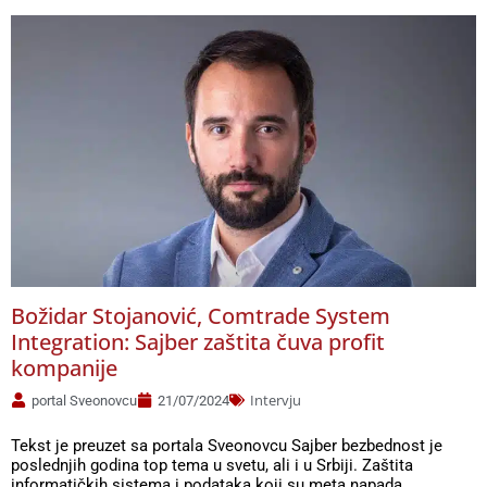
Božidar Stojanović, Comtrade System
Integration: Sajber zaštita čuva profit
kompanije
Intervju
portal Sveonovcu
21/07/2024
Tekst je preuzet sa portala Sveonovcu Sajber bezbednost je
poslednjih godina top tema u svetu, ali i u Srbiji. Zaštita
informatičkih sistema i podataka koji su meta napada