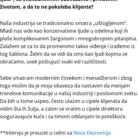
životom, a da to ne pokoleba klijente?
Naša industrija se tradicionalno smatra „uštogljenom“.
Mladi nas vide kao konzervativne ljude u odelima koji ih
plaše komplikovanim žargonom i mnogobrojnim pitanjima.
Zalažem se za to da promenimo takvo viđenje i izađemo iz
tog šablona. Želim da se vidi da smo kao ljudi kojima se
obraćamo, uvek poštujući svaki vid različitosti.
Sebe smatram modernim čovekom i menadžerom i zbog
toga mislim da je moja obaveza da nastavim da menjam
trendove komunikacije u našoj industriji i poslovnom svetu.
Da bih u tome uspeo, često ulazim u cipele klijenata da
vidim šta ih žulja, a zatim se vratim u cipele direktora
osiguravajuće kuće i sa timom otklanjam te poteškoće.
**Intervju je preuzet u celini sa
Nova Ekonomija