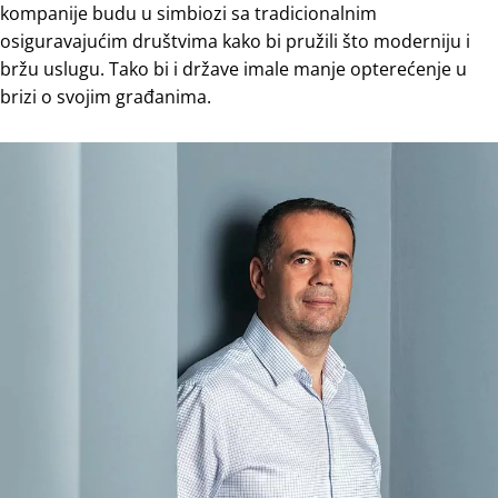
kompanije budu u simbiozi sa tradicionalnim
osiguravajućim društvima kako bi pružili što moderniju i
bržu uslugu. Tako bi i države imale manje opterećenje u
brizi o svojim građanima.