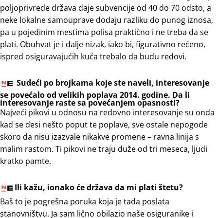
poljoprivrede država daje subvencije od 40 do 70 odsto, a
neke lokalne samouprave dodaju razliku do punog iznosa,
pa u pojedinim mestima polisa praktično i ne treba da se
plati. Obuhvat je i dalje nizak, iako bi, figurativno rečeno,
ispred osiguravajućih kuća trebalo da budu redovi.
Sudeći po brojkama koje ste naveli, interesovanje
se povećalo od velikih poplava 2014. godine. Da li
interesovanje raste sa povećanjem opasnosti?
Najveći pikovi u odnosu na redovno interesovanje su onda
kad se desi nešto poput te poplave, sve ostale nepogode
skoro da nisu izazvale nikakve promene – ravna linija s
malim rastom. Ti pikovi ne traju duže od tri meseca, ljudi
kratko pamte.
Ili kažu, ionako će država da mi plati štetu?
Baš to je pogrešna poruka koja je tada poslata
stanovništvu. Ja sam lično obilazio naše osiguranike i