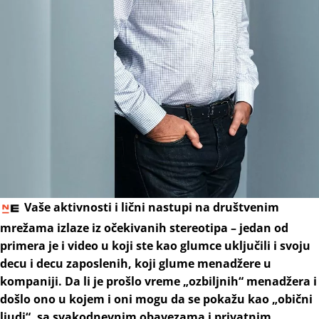
Vaše aktivnosti i lični nastupi na društvenim
mrežama izlaze iz očekivanih stereotipa – jedan od
primera je i video u koji ste kao glumce uključili i svoju
decu i decu zaposlenih, koji glume menadžere u
kompaniji. Da li je prošlo vreme „ozbiljnih“ menadžera i
došlo ono u kojem i oni mogu da se pokažu kao „obični
ljudi“, sa svakodnevnim obavezama i privatnim