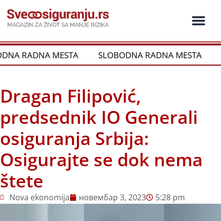
Пређи
на
садржај
RADNA MESTA
SLOBODNA RADNA MESTA
SLOB
Dragan Filipović,
predsednik IO Generali
osiguranja Srbija:
Osigurajte se dok nema
štete
Nova ekonomija
новембар 3, 2023
5:28 pm