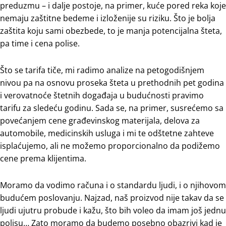
preduzmu – i dalje postoje, na primer, kuće pored reka koje
nemaju zaštitne bedeme i izloženije su riziku. Što je bolja
zaštita koju sami obezbede, to je manja potencijalna šteta,
pa time i cena polise.
Što se tarifa tiče, mi radimo analize na petogodišnjem
nivou pa na osnovu proseka šteta u prethodnih pet godina
i verovatnoće štetnih događaja u budućnosti pravimo
tarifu za sledeću godinu. Sada se, na primer, susrećemo sa
povećanjem cene građevinskog materijala, delova za
automobile, medicinskih usluga i mi te odštetne zahteve
isplaćujemo, ali ne možemo proporcionalno da podižemo
cene prema klijentima.
Moramo da vodimo računa i o standardu ljudi, i o njihovom
budućem poslovanju. Najzad, naš proizvod nije takav da se
ljudi ujutru probude i kažu, što bih voleo da imam još jednu
polisu… Zato moramo da budemo posebno obazrivi kad je