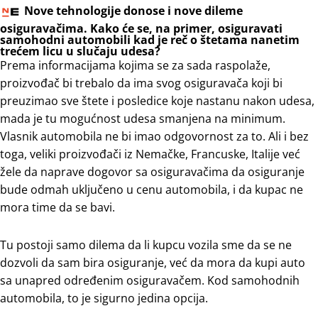
Nove tehnologije donose i nove dileme
osiguravačima. Kako će se, na primer, osiguravati
samohodni automobili kad je reč o štetama nanetim
trećem licu u slučaju udesa?
Prema informacijama kojima se za sada raspolaže,
proizvođač bi trebalo da ima svog osiguravača koji bi
preuzimao sve štete i posledice koje nastanu nakon udesa,
mada je tu mogućnost udesa smanjena na minimum.
Vlasnik automobila ne bi imao odgovornost za to. Ali i bez
toga, veliki proizvođači iz Nemačke, Francuske, Italije već
žele da naprave dogovor sa osiguravačima da osiguranje
bude odmah uključeno u cenu automobila, i da kupac ne
mora time da se bavi.
Tu postoji samo dilema da li kupcu vozila sme da se ne
dozvoli da sam bira osiguranje, već da mora da kupi auto
sa unapred određenim osiguravačem. Kod samohodnih
automobila, to je sigurno jedina opcija.