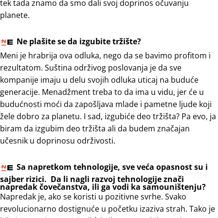
tek tada znamo da smo dali svoj doprinos očuvanju
planete.
Ne plašite se da izgubite tržište?
Meni je hrabrija ova odluka, nego da se bavimo profitom i
rezultatom. Suština održivog poslovanja je da sve
kompanije imaju u delu svojih odluka uticaj na buduće
generacije. Menadžment treba to da ima u vidu, jer će u
budućnosti moći da zapošljava mlade i pametne ljude koji
žele dobro za planetu. I sad, izgubiće deo tržišta? Pa evo, ja
biram da izgubim deo tržišta ali da budem značajan
učesnik u doprinosu održivosti.
Sa napretkom tehnologije, sve veća opasnost su i
sajber rizici. Da li nagli razvoj tehnologije znači
napredak čovečanstva, ili ga vodi ka samouništenju?
Napredak je, ako se koristi u pozitivne svrhe. Svako
revolucionarno dostignuće u početku izaziva strah. Tako je