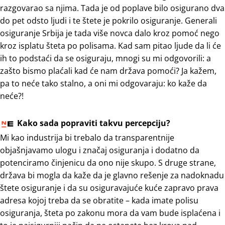
razgovarao sa njima. Tada je od poplave bilo osigurano dva
do pet odsto ljudi i te štete je pokrilo osiguranje. Generali
osiguranje Srbija je tada više novca dalo kroz pomoć nego
kroz isplatu šteta po polisama. Kad sam pitao ljude da li će
ih to podstaći da se osiguraju, mnogi su mi odgovorili: a
zašto bismo plaćali kad će nam država pomoći? Ja kažem,
pa to neće tako stalno, a oni mi odgovaraju: ko kaže da
neće?!
Kako sada popraviti takvu percepciju?
Mi kao industrija bi trebalo da transparentnije
objašnjavamo ulogu i značaj osiguranja i dodatno da
potenciramo činjenicu da ono nije skupo. S druge strane,
država bi mogla da kaže da je glavno rešenje za nadoknadu
štete osiguranje i da su osiguravajuće kuće zapravo prava
adresa kojoj treba da se obratite – kada imate polisu
osiguranja, šteta po zakonu mora da vam bude isplaćena i