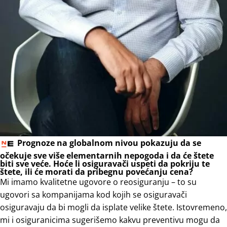
Prognoze na globalnom nivou pokazuju da se
očekuje sve više elementarnih nepogoda i da će štete
biti sve veće. Hoće li osiguravači uspeti da pokriju te
štete, ili će morati da pribegnu povećanju cena?
Mi imamo kvalitetne ugovore o reosiguranju – to su
ugovori sa kompanijama kod kojih se osiguravači
osiguravaju da bi mogli da isplate velike štete. Istovremeno,
mi i osiguranicima sugerišemo kakvu preventivu mogu da