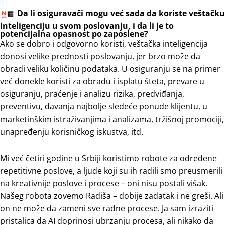
Da li osiguravači mogu već sada da koriste veštačku
inteligenciju u svom poslovanju, i da li je to
potencijalna opasnost po zaposlene?
Ako se dobro i odgovorno koristi, veštačka inteligencija
donosi velike prednosti poslovanju, jer brzo može da
obradi veliku količinu podataka. U osiguranju se na primer
već donekle koristi za obradu i isplatu šteta, prevare u
osiguranju, praćenje i analizu rizika, predviđanja,
preventivu, davanja najbolje sledeće ponude klijentu, u
marketinškim istraživanjima i analizama, tržišnoj promociji,
unapređenju korisničkog iskustva, itd.
Mi već četiri godine u Srbiji koristimo robote za određene
repetitivne poslove, a ljude koji su ih radili smo preusmerili
na kreativnije poslove i procese – oni nisu postali višak.
Našeg robota zovemo Radiša – dobije zadatak i ne greši. Ali
on ne može da zameni sve radne procese. Ja sam izraziti
pristalica da AI doprinosi ubrzanju procesa, ali nikako da