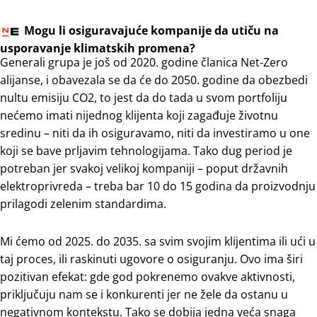
Mogu li osiguravajuće kompanije da utiču na
usporavanje klimatskih promena?
Generali grupa je još od 2020. godine članica Net-Zero
alijanse, i obavezala se da će do 2050. godine da obezbedi
nultu emisiju CO2, to jest da do tada u svom portfoliju
nećemo imati nijednog klijenta koji zagađuje životnu
sredinu – niti da ih osiguravamo, niti da investiramo u one
koji se bave prljavim tehnologijama. Tako dug period je
potreban jer svakoj velikoj kompaniji – poput državnih
elektroprivreda – treba bar 10 do 15 godina da proizvodnju
prilagodi zelenim standardima.
Mi ćemo od 2025. do 2035. sa svim svojim klijentima ili ući u
taj proces, ili raskinuti ugovore o osiguranju. Ovo ima širi
pozitivan efekat: gde god pokrenemo ovakve aktivnosti,
priključuju nam se i konkurenti jer ne žele da ostanu u
negativnom kontekstu. Tako se dobija jedna veća snaga