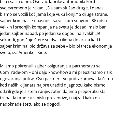
bilo i sa strujom. Osnivač fabrike automobila Ford
svojevremeno je rekao: „Da sam slušao druge, i danas
bismo se vozili kočijama koje vuku konji.“ S druge strane,
sajber kriminal je opasnost sa velikom snagom: 86 odsto
velikih i srednjih kompanija na svetu je dosad imalo bar
jedan sajber napad, po jedan se dogodi na svakih 39
sekundi, godišnje štete su dva triliona dolara, a kad bi
sajber kriminal bio država za sebe – bio bi treća ekonomija
sveta, iza Amerike i Kine.
Mi smo pokrenuli sajber osiguranje u partnerstvu sa
ComTrade-om – oni daju know-how a mi preuzimamo rizik
ugovaranja polise. Ovo partnerstvo podrazumeva da ćemo
kod naših klijenata najpre uraditi dijagnozu kako bismo
otkrili gde je sistem ranjiv, zatim dajemo preporuku šta
treba da urade u smislu preventive, i najzad kako da
nadoknade štetu ako se dogodi.