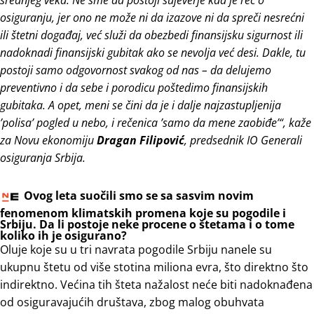
osiguranju, jer ono ne može ni da izazove ni da spreči nesrećni
ili štetni događaj, već služi da obezbedi finansijsku sigurnost ili
nadoknadi finansijski gubitak ako se nevolja već desi. Dakle, tu
postoji samo odgovornost svakog od nas – da delujemo
preventivno i da sebe i porodicu poštedimo finansijskih
gubitaka. A opet, meni se čini da je i dalje najzastupljenija
’polisa’ pogled u nebo, i rečenica ’samo da mene zaobiđe’“, kaže
za Novu ekonomiju
Dragan Filipović
, predsednik IO Generali
osiguranja Srbija.
Ovog leta suočili smo se sa sasvim novim
fenomenom klimatskih promena koje su pogodile i
Srbiju. Da li postoje neke procene o štetama i o tome
koliko ih je osigurano?
Oluje koje su u tri navrata pogodile Srbiju nanele su
ukupnu štetu od više stotina miliona evra, što direktno što
indirektno. Većina tih šteta nažalost neće biti nadoknađena
od osiguravajućih društava, zbog malog obuhvata