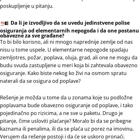
poskupljenje u pitanju.
Da li je izvodljivo da se uvedu jedinstvene polise
osiguranja od elementarnih nepogoda i da one postanu
obavezne za sve građane?
To bi bilo korisno, ali ni mnogo naprednije zemlje od nas
nisu u tome uspele. U elementarne nepogode spadaju
zemljotres, požar, poplava, oluja, grad, ali one ne mogu da
budu svuda zastupljene u meri koja bi zahtevala obavezno
osiguranje. Kako biste nekog ko živi na osmom spratu
naterali da se osigura od poplave?
Rešenje je možda u tome da u zonama koje su podložne
poplavama bude obavezno osiguranje od poplave, i tako
pojedinačno po rizicima, a ne sve u paketu. Drugo je
pitanje, čime usloviti plaćanje? Moralo bi da se pribegne
kaznama ili penalima, ili da se plaća uz porez na imovinu.
Verujem da rešenje postoji i da će se uskoro pronaći.