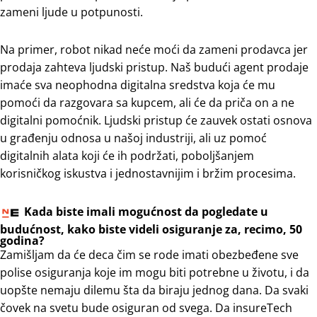
zameni ljude u potpunosti.
Na primer, robot nikad neće moći da zameni prodavca jer
prodaja zahteva ljudski pristup. Naš budući agent prodaje
imaće sva neophodna digitalna sredstva koja će mu
pomoći da razgovara sa kupcem, ali će da priča on a ne
digitalni pomoćnik. Ljudski pristup će zauvek ostati osnova
u građenju odnosa u našoj industriji, ali uz pomoć
digitalnih alata koji će ih podržati, poboljšanjem
korisničkog iskustva i jednostavnijim i bržim procesima.
Kada biste imali mogućnost da pogledate u
budućnost, kako biste videli osiguranje za, recimo, 50
godina?
Zamišljam da će deca čim se rode imati obezbeđene sve
polise osiguranja koje im mogu biti potrebne u životu, i da
uopšte nemaju dilemu šta da biraju jednog dana. Da svaki
čovek na svetu bude osiguran od svega. Da insureTech