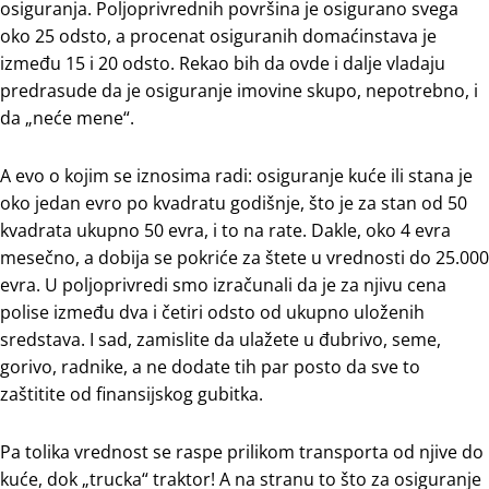
osiguranja. Poljoprivrednih površina je osigurano svega
oko 25 odsto, a procenat osiguranih domaćinstava je
između 15 i 20 odsto. Rekao bih da ovde i dalje vladaju
predrasude da je osiguranje imovine skupo, nepotrebno, i
da „neće mene“.
A evo o kojim se iznosima radi: osiguranje kuće ili stana je
oko jedan evro po kvadratu godišnje, što je za stan od 50
kvadrata ukupno 50 evra, i to na rate. Dakle, oko 4 evra
mesečno, a dobija se pokriće za štete u vrednosti do 25.000
evra. U poljoprivredi smo izračunali da je za njivu cena
polise između dva i četiri odsto od ukupno uloženih
sredstava. I sad, zamislite da ulažete u đubrivo, seme,
gorivo, radnike, a ne dodate tih par posto da sve to
zaštitite od finansijskog gubitka.
Pa tolika vrednost se raspe prilikom transporta od njive do
kuće, dok „trucka“ traktor! A na stranu to što za osiguranje