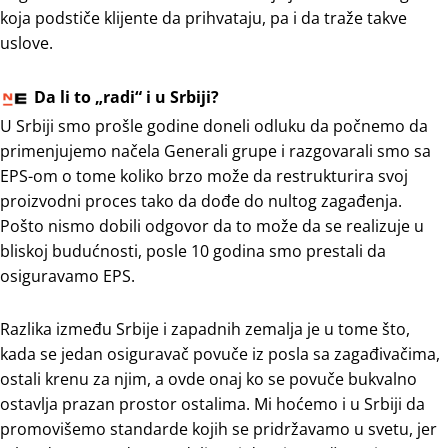
koja podstiče klijente da prihvataju, pa i da traže takve
uslove.
Da li to „radi“ i u Srbiji?
U Srbiji smo prošle godine doneli odluku da počnemo da
primenjujemo načela Generali grupe i razgovarali smo sa
EPS-om o tome koliko brzo može da restrukturira svoj
proizvodni proces tako da dođe do nultog zagađenja.
Pošto nismo dobili odgovor da to može da se realizuje u
bliskoj budućnosti, posle 10 godina smo prestali da
osiguravamo EPS.
Razlika između Srbije i zapadnih zemalja je u tome što,
kada se jedan osiguravač povuče iz posla sa zagađivačima,
ostali krenu za njim, a ovde onaj ko se povuče bukvalno
ostavlja prazan prostor ostalima. Mi hoćemo i u Srbiji da
promovišemo standarde kojih se pridržavamo u svetu, jer