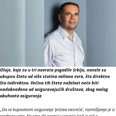
Oluje, koje su u tri navrata pogodile Srbiju, nanele su
ukupnu štetu od više stotina miliona evra, što direktno
što indirektno. Većina tih šteta nažalost neće biti
nadoknađena od osiguravajućih društava, zbog malog
obuhvata osiguranja
„Da se kupovinom osiguranja ’priziva nesreća’, razmišljanje je iz
srednjeg veka. Ne sme da postoji sujeverje kad je reč o