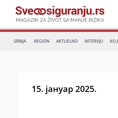
Пређи
на
садржај
SRBIJA
REGION
AKTUELNO
INTERVJU
KO 
15. јануар 2025.