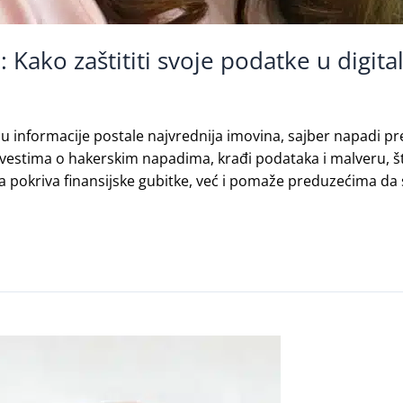
a: Kako zaštititi svoje podatke u digit
informacije postale najvrednija imovina, sajber napadi pre
estima o hakerskim napadima, krađi podataka i malveru, što p
a pokriva finansijske gubitke, već i pomaže preduzećima da 