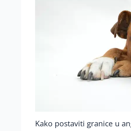
u
angažovanju
na
poslu:
Kazimire,
quo
vadis?
Kako postaviti granice u a