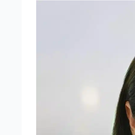
Svetlana
Kisić,
Marsh
Srbija:
Kako
zaštititi
svoje
podatke
u
digitalnom
svetu?