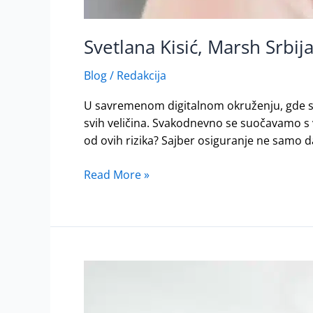
Svetlana Kisić, Marsh Srbij
Blog
/
Redakcija
U savremenom digitalnom okruženju, gde su 
svih veličina. Svakodnevno se suočavamo s v
od ovih rizika? Sajber osiguranje ne samo d
Read More »
Kako
postaviti
granice