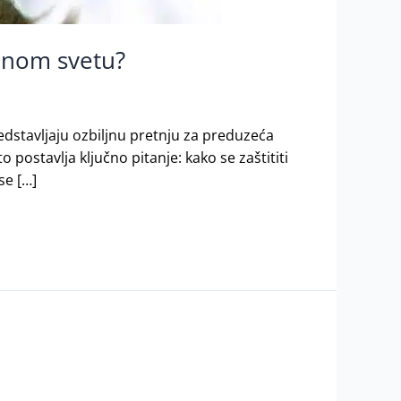
alnom svetu?
dstavljaju ozbiljnu pretnju za preduzeća
ostavlja ključno pitanje: kako se zaštititi
se […]