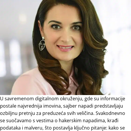
U savremenom digitalnom okruženju, gde su informacije
postale najvrednija imovina, sajber napadi predstavljaju
ozbiljnu pretnju za preduzeća svih veličina. Svakodnevno
se suočavamo s vestima o hakerskim napadima, krađi
podataka i malveru, što postavlja ključno pitanje: kako se