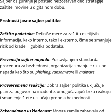
Sajber osiguranje je postalo neizostavan deo strategije
zaštite imovine u digitalnom dobu.
Prednosti jasne sajber politike
Zaštita podataka
:
Definiše mere za zaštitu osetljivih
informacija, kako interno, tako i eksterno, čime se smanjuje
rizik od krađe ili gubitka podataka.
Prevencija sajber napada
:
Postavljanjem standarda i
procedura za bezbednost, organizacija smanjuje rizik od
napada kao što su
phishing
,
ransomware
ili
malware
.
Pravovremena reakcija
:
Dobra sajber politika uključuje
plan za odgovor na incidente, omogućavajući brzu reakciju
i smanjenje štete u slučaju proboja bezbednosti.
Zakonodavna usklađenost
:
Mnoge zemlje zahtevaju od