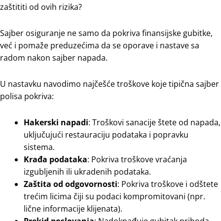
zaštititi od ovih rizika?
Sajber osiguranje ne samo da pokriva finansijske gubitke,
već i pomaže preduzećima da se oporave i nastave sa
radom nakon sajber napada.
U nastavku navodimo najčešće troškove koje tipična sajber
polisa pokriva:
Hakerski napadi
: Troškovi sanacije štete od napada,
uključujući restauraciju podataka i popravku
sistema.
Krađa podataka
: Pokriva troškove vraćanja
izgubljenih ili ukradenih podataka.
Zaštita od odgovornosti
: Pokriva troškove i odštete
trećim licima čiji su podaci kompromitovani (npr.
lične informacije klijenata).
Prekid poslovanja
: Nadoknađuje gubitak prihoda