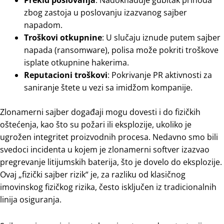
zbog zastoja u poslovanju izazvanog sajber
napadom.
Troškovi otkupnine
: U slučaju iznude putem sajber
napada (ransomware), polisa može pokriti troškove
isplate otkupnine hakerima.
Reputacioni troškovi
: Pokrivanje PR aktivnosti za
saniranje štete u vezi sa imidžom kompanije.
Zlonamerni sajber događaji mogu dovesti i do fizičkih
oštećenja, kao što su požari ili eksplozije, ukoliko je
ugrožen integritet proizvodnih procesa. Nedavno smo bili
svedoci incidenta u kojem je zlonamerni softver izazvao
pregrevanje litijumskih baterija, što je dovelo do eksplozije.
Ovaj „fizički sajber rizik“ je, za razliku od klasičnog
imovinskog fizičkog rizika, često isključen iz tradicionalnih
linija osiguranja.