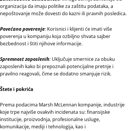
organizacija da imaju politike za zaštitu podataka, a
nepoštovanje može dovesti do kazni ili pravnih posledica.
Povećano poverenje
:
Korisnici i klijenti će imati više
poverenja u kompaniju koja ozbiljno shvata sajber
bezbednost i štiti njihove informacije.
Spremnost zaposlenih
:
Uključuje smernice za obuku
zaposlenih kako bi prepoznali potencijalne pretnje i
pravilno reagovali, čime se dodatno smanjuje rizik.
Štete i pokrića
Prema podacima Marsh McLennan kompanije, industrije
koje trpe najviše ovakvih incidenata su: finansijske
institucije, proizvodnja, profesionalne usluge,
komunikacije, mediji i tehnologija, kao i