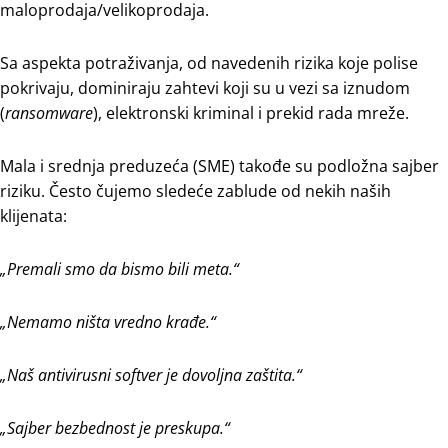
maloprodaja/velikoprodaja.
Sa aspekta potraživanja, od navedenih rizika koje polise
pokrivaju, dominiraju zahtevi koji su u vezi sa iznudom
(
ransomware
), elektronski kriminal i prekid rada mreže.
Mala i srednja preduzeća (SME) takođe su podložna sajber
riziku. Često čujemo sledeće zablude od nekih naših
klijenata:
„Premali smo da bismo bili meta.“
„Nemamo ništa vredno krađe.“
„Naš antivirusni softver je dovoljna zaštita.“
„Sajber bezbednost je preskupa.“