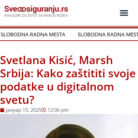
Пређи
на
садржај
BODNA RADNA MESTA
SLOBODNA RADNA MESTA
Svetlana Kisić, Marsh
Srbija: Kako zaštititi svoje
podatke u digitalnom
svetu?
јануар 15, 2025
12:06 pm