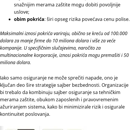
snažnijim merama zaštite mogu dobiti povoljnije
uslove;
obim pokrića
: širi opseg rizika povećava cenu polise.
Maksimalni iznosi pokrića variraju, obično se kreću od 100.000
dolara za manje firme do 10 miliona dolara i više za veće
kompanije. U specifičnim slučajevima, naročito za
multinacionalne korporacije, iznosi pokrića mogu premašiti i 50
miliona dolara.
Iako samo osiguranje ne može sprečiti napade, ono je
ključan deo šire strategije sajber bezbednosti. Organizacije
bi trebalo da kombinuju sajber osiguranje sa tehničkim
merama zaštite, obukom zaposlenih i pravovremenim
ažuriranjem sistema, kako bi minimizirale rizik i osigurale
kontinuitet poslovanja.