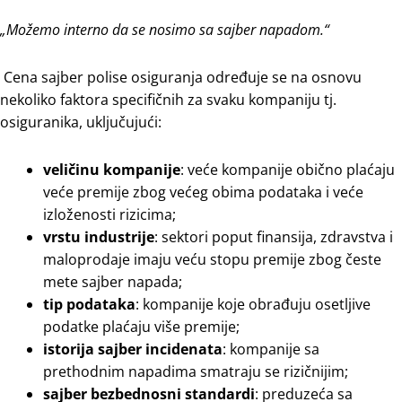
„Možemo interno da se nosimo sa sajber napadom.“
Cena sajber polise osiguranja određuje se na osnovu
nekoliko faktora specifičnih za svaku kompaniju tj.
osiguranika, uključujući:
veličinu kompanije
: veće kompanije obično plaćaju
veće premije zbog većeg obima podataka i veće
izloženosti rizicima;
vrstu industrije
: sektori poput finansija, zdravstva i
maloprodaje imaju veću stopu premije zbog česte
mete sajber napada;
tip podataka
: kompanije koje obrađuju osetljive
podatke plaćaju više premije;
istorija sajber incidenata
: kompanije sa
prethodnim napadima smatraju se rizičnijim;
sajber bezbednosni standardi
: preduzeća sa