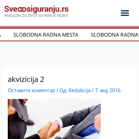
Пређи
на
садржај
SLOBODNA RADNA MESTA
SLOBODNA RADNA 
akvizicija 2
Оставите коментар
/ Од:
Redakcija
/
7. мај 2016.