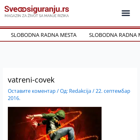
Пређи
на
садржај
Ko je ko u os
Održivost i CSR
Vrste Osig
SLOBODNA RADNA MESTA
SLOBODNA RADNA M
vatreni-covek
Оставите коментар
/ Од:
Redakcija
/
22. септембар
2016.