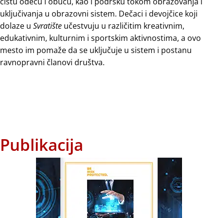
čistu odeću i obuću, kao i podršku tokom obrazovanja i
uključivanja u obrazovni sistem. Dečaci i devojčice koji
dolaze u
Svratište
učestvuju u različitim kreativnim,
edukativnim, kulturnim i sportskim aktivnostima, a ovo
mesto im pomaže da se uključuje u sistem i postanu
ravnopravni članovi društva.
Publikacija