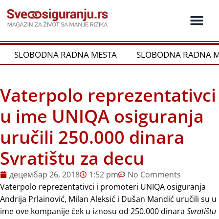
Пређи
на
садржај
Ko je ko u os
Održivost i CSR
Vrste Osig
SLOBODNA RADNA MESTA
SLOBODNA RADNA M
Vaterpolo reprezentativci
u ime UNIQA osiguranja
uručili 250.000 dinara
Svratištu za decu
децембар 26, 2018
1:52 pm
No Comments
Vaterpolo reprezentativci i promoteri UNIQA osiguranja
Andrija Prlainović, Milan Aleksić i Dušan Mandić uručili su u
ime ove kompanije ček u iznosu od 250.000 dinara
Svratištu