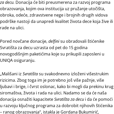
za decu.
Donacija će biti preusmerena za razvoj programa
obrazovanja, kojim ova institucija uz pružanje utočišta,
obroka, odeće, zdravstvene nege i brojnih drugih vidova
podrške nastoji da unapredi kvalitet života dece koja žive ili
rade na ulici.
Pored novčane donacije,
delfini
su obradovali štićenike
Svratišta za decu uzrasta od pet do 15 godina
novogodišnjim paketićima koje su prikupili zaposleni u
UNIQA osiguranju.
„Mališani iz
Svratišta
su svakodnevno izloženi višestrukim
rizicima. Zbog toga im je potrebno još više pažnje, više
ljubavi i brige, i čvrst oslonac, kako bi mogli da prekinu krug
siromaštva, života i rada na ulici. Nadamo se da će naša
donacija osnažiti kapacitete
Svratišta za decu
i da će pomoći
u razvoju ključnog programa za dobrobit njihovih štićenika
– ranog obrazovanja“, istakla je Gordana Bukumirić,