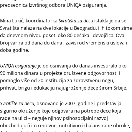
predsednica Izvršnog odbora UNIQA osiguranja.
Mina Lukić, koordinatorka
Svratišta za decu
istakla je da se
Svratišta nalaze na dve lokacije u Beogradu, i ih tokom zime
da dnevnom nivou poseti oko 80 dečaka i devojčica. Ovaj
broj varira od dana do dana i zavisi od vremenski uslova i
doba godine.
UNIQA osiguranje
je od osnivanja do danas investiralo oko
90 miliona dinara u projekte društvene odgovornosti i
pomoglo više od 20 institucija za zdravstvenu negu,
prihvat, brigu i edukaciju najugroženije dece širom Srbije.
Svratište za decu
, osnovano je 2007. godine i predstavlja
sigurno okruženje koje odgovara na potrebe dece koja
rade na ulici – neguje njihov psihosocijalni razvoj
obezbeđujući im redovne, nutritivno izbalansirane obroke,