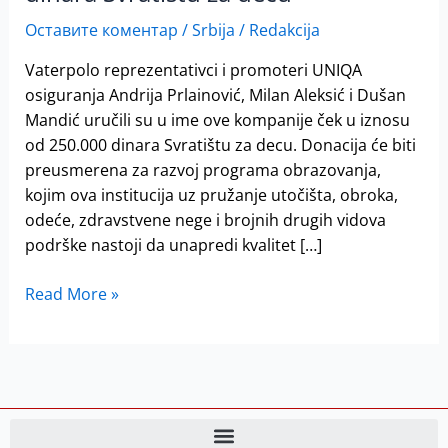
ime
UNIQA
Оставите коментар
/
Srbija
/
Redakcija
osiguranja
Vaterpolo reprezentativci i promoteri UNIQA
uručili
osiguranja Andrija Prlainović, Milan Aleksić i Dušan
250.000
Mandić uručili su u ime ove kompanije ček u iznosu
dinara
od 250.000 dinara Svratištu za decu. Donacija će biti
Svratištu
preusmerena za razvoj programa obrazovanja,
za
kojim ova institucija uz pružanje utočišta, obroka,
decu
odeće, zdravstvene nege i brojnih drugih vidova
podrške nastoji da unapredi kvalitet […]
Read More »