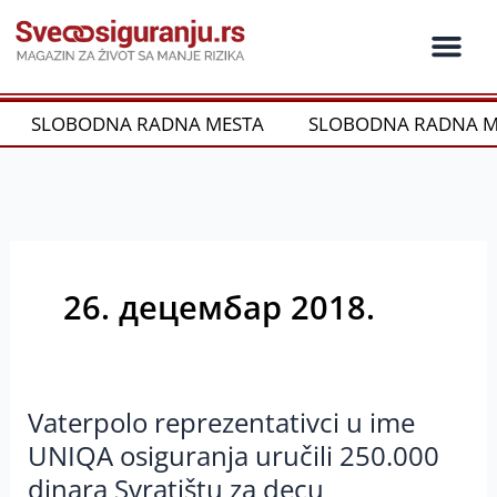
Пређи
на
садржај
Ko je ko u os
Održivost i CSR
Vrste Osig
SLOBODNA RADNA MESTA
SLOBODNA RADNA M
26. децембар 2018.
Vaterpolo reprezentativci u ime
Vaterpolo
reprezentativci
UNIQA osiguranja uručili 250.000
u
dinara Svratištu za decu