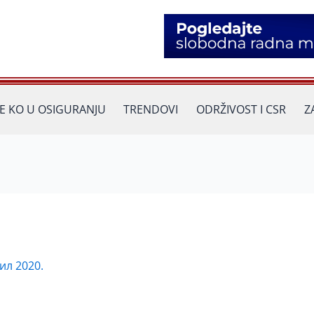
JE KO U OSIGURANJU
TRENDOVI
ODRŽIVOST I CSR
Z
ил 2020.