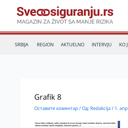
Пређи
на
садржај
SRBIJA
REGION
AKTUELNO
INTERVJU
KO 
Grafik 8
Оставите коментар
/ Од:
Redakcija
/
1. апр