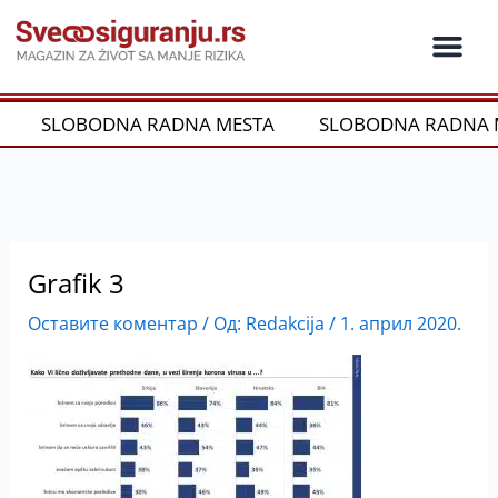
Пређи
на
садржај
Ko je ko u os
Održivost i CSR
Vrste Osig
SLOBODNA RADNA MESTA
SLOBODNA RADNA 
Grafik 3
Оставите коментар
/ Од:
Redakcija
/
1. април 2020.