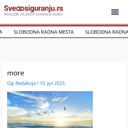
Пређи
на
садржај
Ko je ko u os
Održivost i CSR
Vrste Osig
A
SLOBODNA RADNA MESTA
SLOBODNA RADNA
more
Од:
Redakcija
/
10. јул 2023.