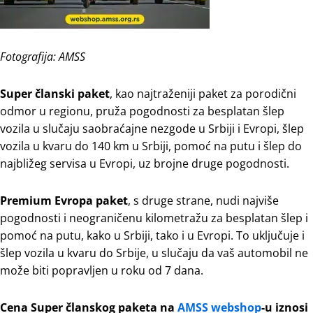
Fotografija: AMSS
Super članski paket
, kao najtraženiji paket za porodični
odmor u regionu, pruža pogodnosti za besplatan šlep
vozila u slučaju saobraćajne nezgode u Srbiji i Evropi, šlep
vozila u kvaru do 140 km u Srbiji, pomoć na putu i šlep do
najbližeg servisa u Evropi, uz brojne druge pogodnosti.
Premium Evropa paket
, s druge strane, nudi najviše
pogodnosti i neograničenu kilometražu za besplatan šlep i
pomoć na putu, kako u Srbiji, tako i u Evropi. To uključuje i
šlep vozila u kvaru do Srbije, u slučaju da vaš automobil ne
može biti popravljen u roku od 7 dana.
Cena Super članskog paketa na
AMSS webshop
-u iznosi