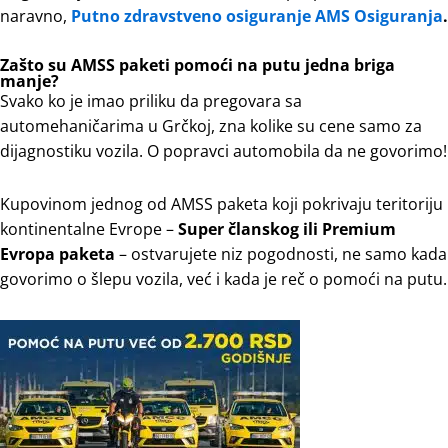
naravno,
Putno zdravstveno osiguranje AMS Osiguranja
.
Zašto su AMSS paketi pomoći na putu jedna briga
manje?
Svako ko je imao priliku da pregovara sa
automehaničarima u Grčkoj, zna kolike su cene samo za
dijagnostiku vozila. O popravci automobila da ne govorimo!
Kupovinom jednog od AMSS paketa koji pokrivaju teritoriju
kontinentalne Evrope –
Super članskog ili Premium
Evropa
paketa
– ostvarujete niz pogodnosti, ne samo kada
govorimo o šlepu vozila, već i kada je reč o pomoći na putu.