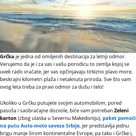
Grčka
je jedna od omiljenih destinacija za letnji odmor.
Verujemo da je i za vas i vašu porodicu to zemlja kojoj se
uvek rado vraćate, jer vas opčinjavaju tirkizno plavo more,
beskrajni kilometri plaža i netaknuta priroda. Sve što vam
ovog leta treba za pravi odmor za dušu i telo!
Ukoliko u Grčku putujete svojim automobilom, pored
pasoša i saobraćajne dozvole, biće vam potreban
Zeleni
karton
(zbog ulaska u Severnu Makedoniju),
paket pomoći
na putu Auto-moto saveza Srbije
, jer predstavlja jednu
brigu manje širom kontinentalne Evrope, pa tako i Grčke i,