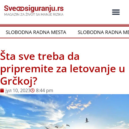
Пређи
на
садржај
OBODNA RADNA MESTA
SLOBODNA RADNA MESTA
Šta sve treba da
pripremite za letovanje u
Grčkoj?
јул 10, 2023
8:44 pm