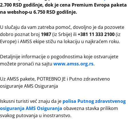
2.700 RSD godišnje, dok je cena Premium Evropa paketa
na webshop-u 6.750 RSD godišnje.
U slučaju da vam zatreba pomoć, dovoljno je da pozovete
dobro poznat broj
1987
(iz Srbije) ili
+381 11 333 2100
(iz
Evrope) i AMSS ekipe stižu na lokaciju u najkraćem roku.
Detaljnije informacije o pogodnostima koje ostvarujete
možete pronaći na sajtu
www.amss.org.rs
.
Uz AMSS pakete, POTREBNO JE i Putno zdravstveno
osiguranje AMS Osiguranja
Iskusni turisti već znaju da je
polisa Putnog zdravstvenog
osiguranja AMS Osiguranja
obavezna stavka prilikom
svakog putovanja u inostranstvo.