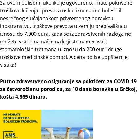
Sa ovom polisom, ukoliko je ugovoreno, imate pokrivene
troškove lečenja i prevoza usled iznenadne bolesti ili
nesrećnog slučaja tokom privremenog boravka u
inostranstvu, troškove prevoza u zemlju prebivališta u
iznosu do 7.000 eura, kada se iz zdravstvenih razloga ne
možete vratiti na način na koji ste nameravali,
stomatoloških tretmana u iznosu do 200 eur i druge
troškove medicinske pomoći. A cena polise uopšte nije
visoka!
Putno zdravstveno osiguranje sa pokrićem za COVID-19
za četvoročlanu porodicu, za 10 dana boravka u Grčkoj,
košta 4.665 dinara.