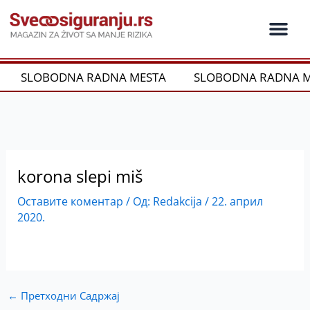
Пређи
на
садржај
Ko je ko u os
Održivost i CSR
Vrste Osig
SLOBODNA RADNA MESTA
SLOBODNA RADNA M
korona slepi miš
Оставите коментар
/ Од:
Redakcija
/
22. април
2020.
←
Претходни Садржај