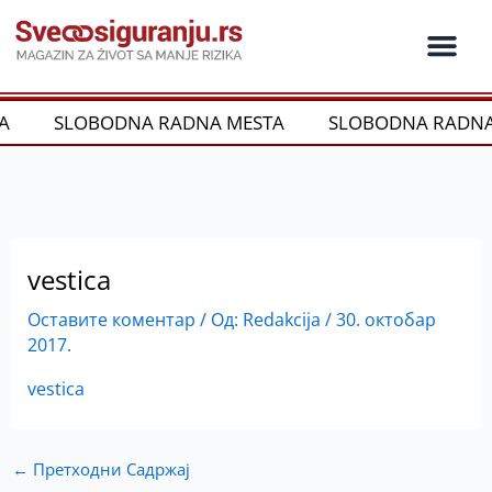
Пређи
на
садржај
Ko je ko u os
Održivost i CSR
Vrste Osig
A
SLOBODNA RADNA MESTA
SLOBODNA RADNA
vestica
Оставите коментар
/ Од:
Redakcija
/
30. октобар
2017.
vestica
←
Претходни Садржај