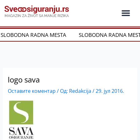
Пређи
на
садржај
Ko je ko u os
Održivost i CSR
Vrste Osig
OBODNA RADNA MESTA
SLOBODNA RADNA MESTA
logo sava
Оставите коментар
/ Од:
Redakcija
/
29. јул 2016.