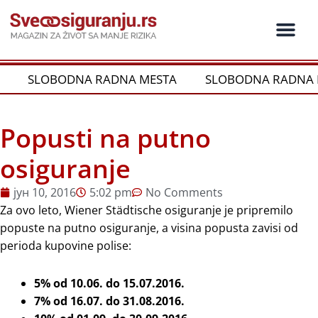
Пређи
на
садржај
SLOBODNA RADNA MESTA
SLOBODNA RADNA 
Popusti na putno
osiguranje
јун 10, 2016
5:02 pm
No Comments
Za ovo leto, Wiener Städtische osiguranje je pripremilo
popuste na putno osiguranje, a visina popusta zavisi od
perioda kupovine polise:
5% od 10.06. do 15.07.2016.
7% od 16.07. do 31.08.2016.