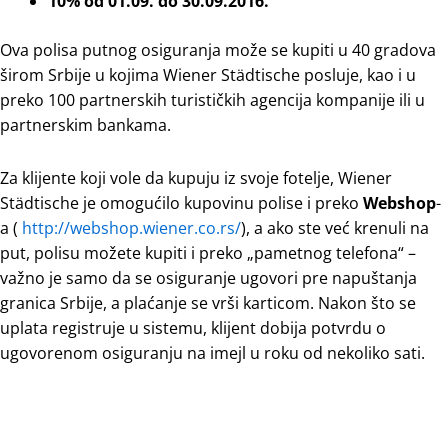
10% od 01.09. do 30.09.2016.
Ova polisa putnog osiguranja može se kupiti u 40 gradova
širom Srbije u kojima Wiener Städtische posluje, kao i u
preko 100 partnerskih turističkih agencija kompanije ili u
partnerskim bankama.
Za klijente koji vole da kupuju iz svoje fotelje, Wiener
Städtische je omogućilo kupovinu polise i preko
Webshop
-
a (
http://webshop.wiener.co.rs/
), a ako ste već krenuli na
put, polisu možete kupiti i preko „pametnog telefona“ –
važno je samo da se osiguranje ugovori pre napuštanja
granica Srbije, a plaćanje se vrši karticom. Nakon što se
uplata registruje u sistemu, klijent dobija potvrdu o
ugovorenom osiguranju na imejl u roku od nekoliko sati.