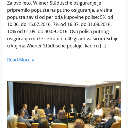
osiguranje
Za ovo leto, Wiener Städtische osiguranje je
pripremilo popuste na putno osiguranje, a visina
popusta zavisi od perioda kupovine polise: 5% od
10.06. do 15.07.2016. 7% od 16.07. do 31.08.2016.
10% od 01.09. do 30.09.2016. Ova polisa putnog
osiguranja može se kupiti u 40 gradova širom Srbije
u kojima Wiener Städtische posluje, kao i u […]
Read More »
Tribina