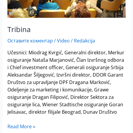
Tribina
Оставите коментар
/
Video
/
Redakcija
Učesnici: Miodrag Kvrgić, Generalni direktor, Merkur
osiguranje Nataša Marjanović, Član Izvršnog odbora
i Chief investment officer, Generali osiguranje Srbija
Aleksandar Šiljegović, Izvršni direktor, DDOR Garant
Društvo za upravljanje DPF Dragana Marković,
Odeljenje za marketing i komunikacije, Grawe
osiguranje Dragan Filipović, Direktor Sektora za
osiguranje lica, Wiener Stadtische osiguranje Goran
Jelisavac, direktor filijale Beograd, Dunav Društvo
Read More »