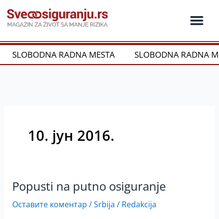
Пређи
на
садржај
Ko je ko u os
Održivost i CSR
Vrste Osig
SLOBODNA RADNA MESTA
SLOBODNA RADNA ME
10. јун 2016.
Popusti na putno osiguranje
Popusti
na
Оставите коментар
/
Srbija
/
Redakcija
putno