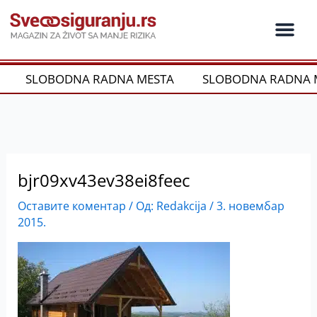
Пређи
на
садржај
Ko je ko u os
Održivost i CSR
Vrste Osig
SLOBODNA RADNA MESTA
SLOBODNA RADNA 
bjr09xv43ev38ei8feec
Оставите коментар
/ Од:
Redakcija
/
3. новембар
2015.