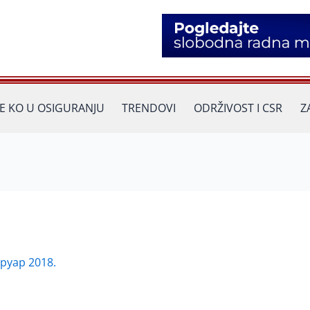
JE KO U OSIGURANJU
TRENDOVI
ODRŽIVOST I CSR
Z
бруар 2018.