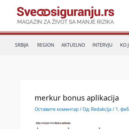
Пређи
на
садржај
SRBIJA
REGION
AKTUELNO
INTERVJU
KO 
merkur bonus aplikacija
Оставите коментар
/ Од:
Redakcija
/
1. фе