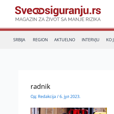
Пређи
на
садржај
SRBIJA
REGION
AKTUELNO
INTERVJU
KO 
radnik
Од:
Redakcija
/
6. јул 2023.