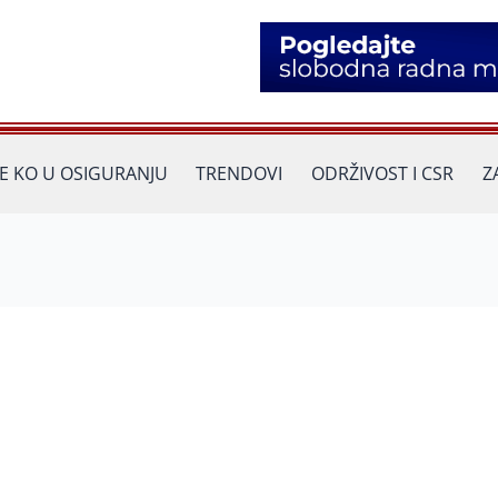
JE KO U OSIGURANJU
TRENDOVI
ODRŽIVOST I CSR
Z