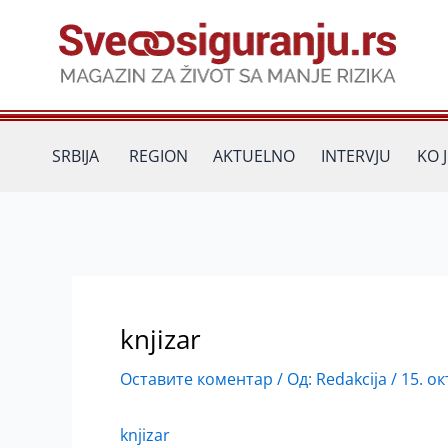
Пређи
на
садржај
SRBIJA
REGION
AKTUELNO
INTERVJU
KO 
knjizar
Оставите коментар
/ Од:
Redakcija
/
15. о
knjizar