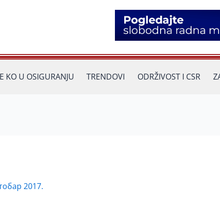
JE KO U OSIGURANJU
TRENDOVI
ODRŽIVOST I CSR
Z
ктобар 2017.