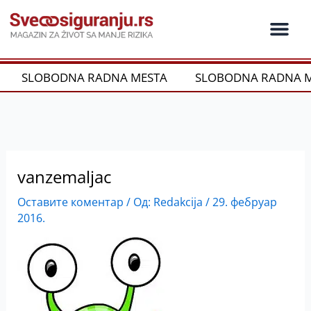
Пређи
на
садржај
SLOBODNA RADNA MESTA
SLOBODNA RADNA M
vanzemaljac
Оставите коментар
/ Од:
Redakcija
/
29. фебруар
2016.