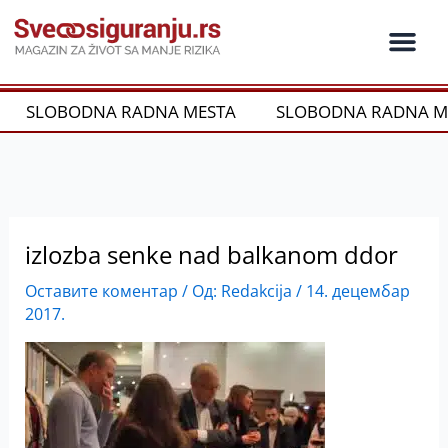
Пређи
на
садржај
Ko je ko u os
Održivost i CSR
Vrste Osig
SLOBODNA RADNA MESTA
SLOBODNA RADNA M
izlozba senke nad balkanom ddor
Оставите коментар
/ Од:
Redakcija
/
14. децембар
2017.