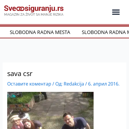
Пређи
на
садржај
SLOBODNA RADNA MESTA
SLOBODNA RADNA M
sava csr
Оставите коментар
/ Од:
Redakcija
/
6. април 2016.