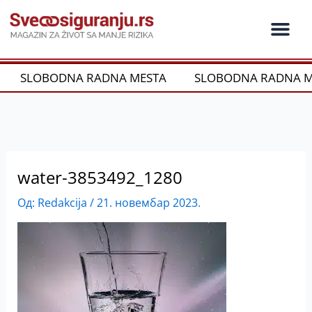
Пређи
на
садржај
Ko je ko u os
Održivost i CSR
Vrste Osig
SLOBODNA RADNA MESTA
SLOBODNA RADNA M
water-3853492_1280
Од:
Redakcija
/
21. новембар 2023.