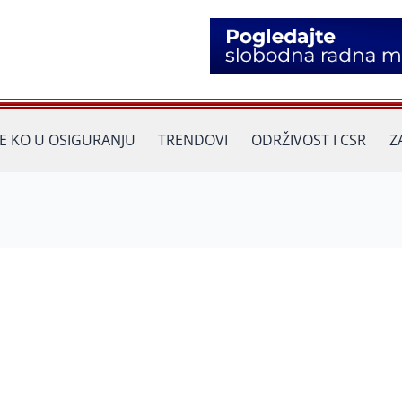
JE KO U OSIGURANJU
TRENDOVI
ODRŽIVOST I CSR
Z