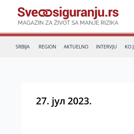
Пређи
на
садржај
SRBIJA
REGION
AKTUELNO
INTERVJU
KO 
27. јул 2023.