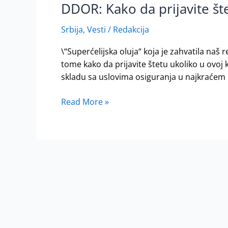
DDOR: Kako da prijavite št
DDOR:
Kako
Srbija
,
Vesti
/
Redakcija
da
prijavite
\“Superćelijska oluja“ koja je zahvatila naš
štetu
tome kako da prijavite štetu ukoliko u ovoj 
skladu sa uslovima osiguranja u najkraćem
Read More »