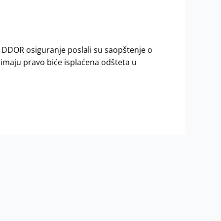
je DDOR osiguranje poslali su saopštenje o
o imaju pravo biće isplaćena odšteta u