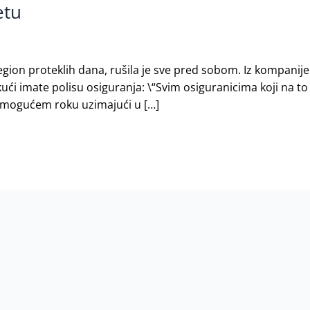
etu
 region proteklih dana, rušila je sve pred sobom. Iz kompani
kući imate polisu osiguranja: \“Svim osiguranicima koji na t
 mogućem roku uzimajući u […]