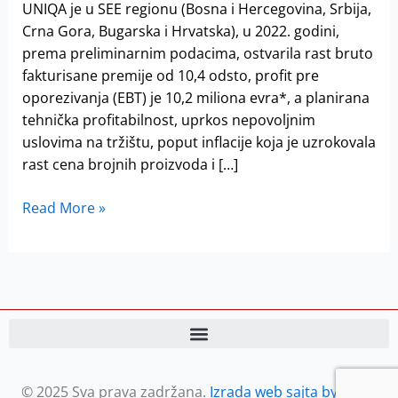
u
UNIQA je u SEE regionu (Bosna i Hercegovina, Srbija,
SEE
Crna Gora, Bugarska i Hrvatska), u 2022. godini,
regionu
prema preliminarnim podacima, ostvarila rast bruto
fakturisane premije od 10,4 odsto, profit pre
oporezivanja (EBT) je 10,2 miliona evra*, a planirana
tehnička profitabilnost, uprkos nepovoljnim
uslovima na tržištu, poput inflacije koja je uzrokovala
rast cena brojnih proizvoda i […]
Read More »
© 2025 Sva prava zadržana.
Izrada web sajta by Petar