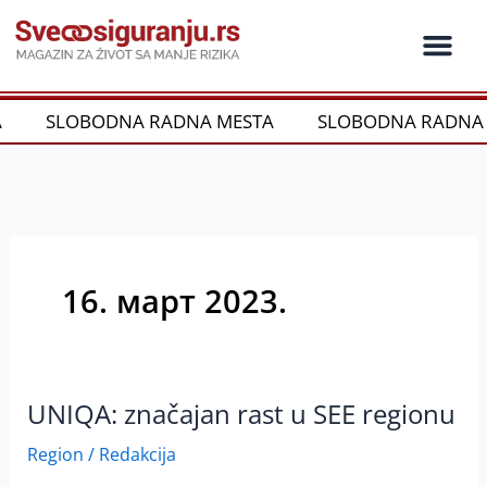
Пређи
на
садржај
Ko je ko u os
Održivost i CSR
Vrste Osig
SLOBODNA RADNA MESTA
SLOBODNA RADNA 
16. март 2023.
UNIQA: značajan rast u SEE regionu
UNIQA:
značajan
Region
/
Redakcija
rast