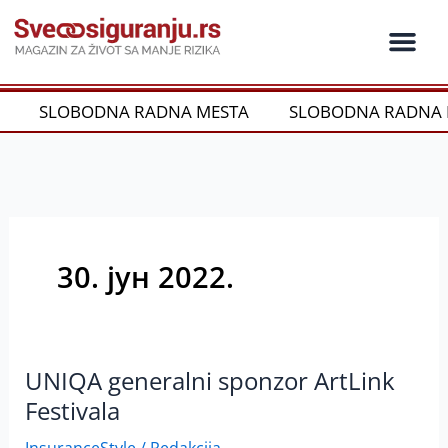
Пређи
на
садржај
Ko je ko u os
Održivost i CSR
Vrste Osig
SLOBODNA RADNA MESTA
SLOBODNA RADNA 
30. јун 2022.
UNIQA generalni sponzor ArtLink
UNIQA
generalni
Festivala
sponzor