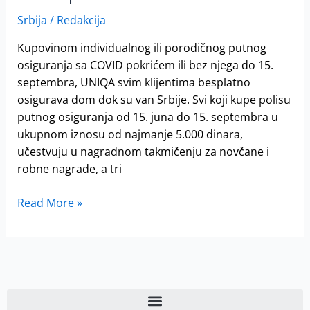
osiguranje
možda
Srbija
/
Redakcija
Vam
Kupovinom individualnog ili porodičnog putnog
se
osiguranja sa COVID pokrićem ili bez njega do 15.
posreći
septembra, UNIQA svim klijentima besplatno
i
osigurava dom dok su van Srbije. Svi koji kupe polisu
Barselona,
putnog osiguranja od 15. juna do 15. septembra u
Rim
ukupnom iznosu od najmanje 5.000 dinara,
ili
učestvuju u nagradnom takmičenju za novčane i
Budimpešta
robne nagrade, a tri
Read More »