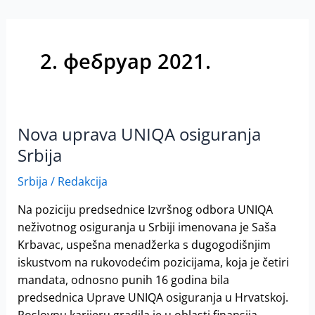
2. фебруар 2021.
Nova uprava UNIQA osiguranja
Nova
uprava
Srbija
UNIQA
Srbija
/
Redakcija
osiguranja
Srbija
Na poziciju predsednice Izvršnog odbora UNIQA
neživotnog osiguranja u Srbiji imenovana je Saša
Krbavac, uspešna menadžerka s dugogodišnjim
iskustvom na rukovodećim pozicijama, koja je četiri
mandata, odnosno punih 16 godina bila
predsednica Uprave UNIQA osiguranja u Hrvatskoj.